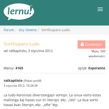
Więcej
Men
Forum
Gry słowne
Vortŝtuparo-Ludo
Vortŝtuparo-Ludo
Zamknięte
od ratkaptisto, 3 stycznia 2012
Maks. 500
wiadomości.
Wpisy:
4165
Język:
Esperanto
ratkaptisto
(Pokaż profil)
3 stycznia 2012, 16:24:36
La ludo konsistas diverslongajn vortojn. La unua vorto estas
mallonga kaj havas nur tri literojn, ekz. „ido“. La dua vorto
havas kvar literojn, ekz. „ofte“ ktp.