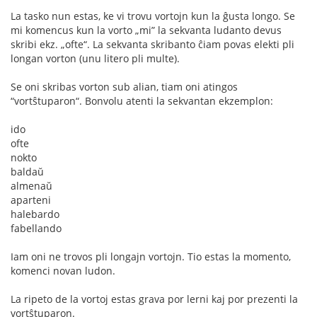
La tasko nun estas, ke vi trovu vortojn kun la ĝusta longo. Se
mi komencus kun la vorto „mi” la sekvanta ludanto devus
skribi ekz. „ofte“. La sekvanta skribanto ĉiam povas elekti pli
longan vorton (unu litero pli multe).
Se oni skribas vorton sub alian, tiam oni atingos
“vortŝtuparon“. Bonvolu atenti la sekvantan ekzemplon:
ido
ofte
nokto
baldaŭ
almenaŭ
aparteni
halebardo
fabellando
Iam oni ne trovos pli longajn vortojn. Tio estas la momento,
komenci novan ludon.
La ripeto de la vortoj estas grava por lerni kaj por prezenti la
vortŝtuparon.