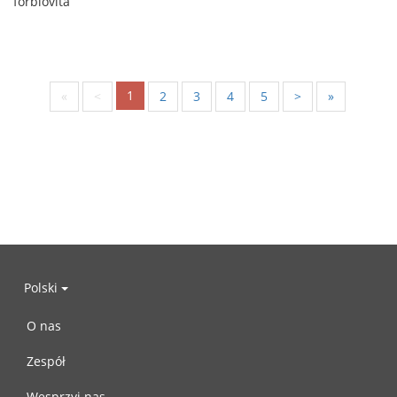
forblovita
1
«
<
2
3
4
5
>
»
Polski
O nas
Zespół
Wesprzyj nas