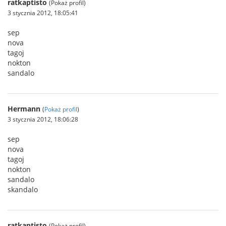
ratkaptisto
(Pokaż profil)
3 stycznia 2012, 18:05:41
sep
nova
tagoj
nokton
sandalo
Hermann
(
Pokaż profil
)
3 stycznia 2012, 18:06:28
sep
nova
tagoj
nokton
sandalo
skandalo
ratkaptisto
(Pokaż profil)