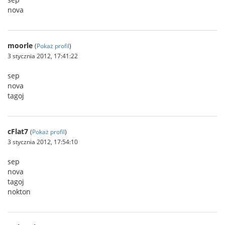
nova
moorle
(
Pokaż profil
)
3 stycznia 2012, 17:41:22
sep
nova
tagoj
cFlat7
(
Pokaż profil
)
3 stycznia 2012, 17:54:10
sep
nova
tagoj
nokton