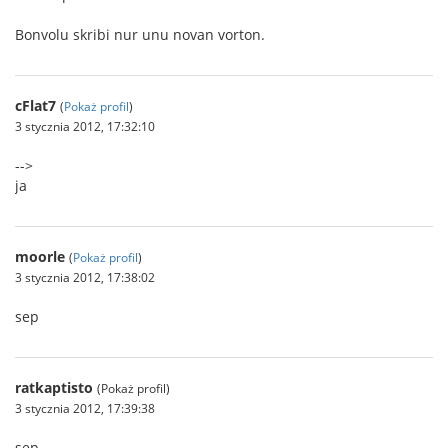
Bonvolu skribi nur unu novan vorton.
cFlat7
(
Pokaż profil
)
3 stycznia 2012, 17:32:10
-->
ja
moorle
(
Pokaż profil
)
3 stycznia 2012, 17:38:02
sep
ratkaptisto
(Pokaż profil)
3 stycznia 2012, 17:39:38
sep