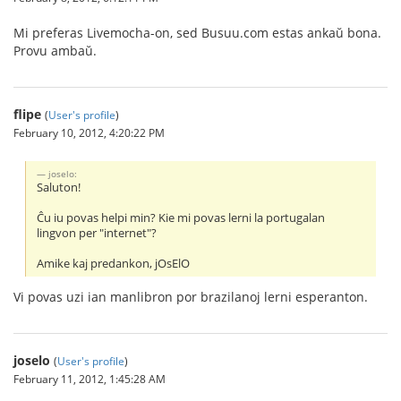
Mi preferas Livemocha-on, sed Busuu.com estas ankaŭ bona.
Provu ambaŭ.
flipe
(
User's profile
)
February 10, 2012, 4:20:22 PM
joselo:
Saluton!
Ĉu iu povas helpi min? Kie mi povas lerni la portugalan
lingvon per "internet"?
Amike kaj predankon, jOsElO
Vi povas uzi ian manlibron por brazilanoj lerni esperanton.
joselo
(
User's profile
)
February 11, 2012, 1:45:28 AM