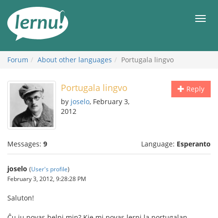
Skip
to
Men
the
content
Forum
About other languages
Portugala lingvo
Portugala lingvo
Reply
by
joselo
, February 3,
2012
Messages:
9
Language:
Esperanto
joselo
(
User's profile
)
February 3, 2012, 9:28:28 PM
Saluton!
Ĉu iu povas helpi min? Kie mi povas lerni la portugalan