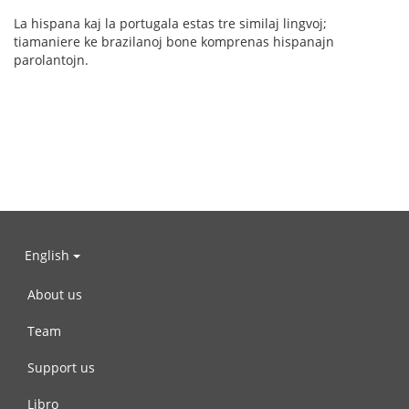
La hispana kaj la portugala estas tre similaj lingvoj;
tiamaniere ke brazilanoj bone komprenas hispanajn
parolantojn.
English
About us
Team
Support us
Libro