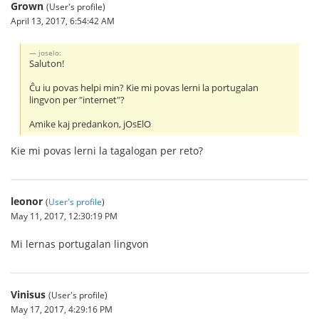
Grown
(User's profile)
April 13, 2017, 6:54:42 AM
joselo:
Saluton!
Ĉu iu povas helpi min? Kie mi povas lerni la portugalan
lingvon per "internet"?
Amike kaj predankon, jOsElO
Kie mi povas lerni la tagalogan per reto?
leonor
(
User's profile
)
May 11, 2017, 12:30:19 PM
Mi lernas portugalan lingvon
Vinisus
(User's profile)
May 17, 2017, 4:29:16 PM