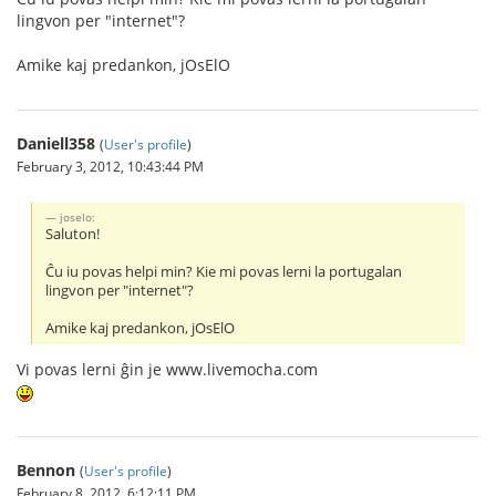
lingvon per "internet"?
Amike kaj predankon, jOsElO
Daniell358
(
User's profile
)
February 3, 2012, 10:43:44 PM
joselo:
Saluton!
Ĉu iu povas helpi min? Kie mi povas lerni la portugalan
lingvon per "internet"?
Amike kaj predankon, jOsElO
Vi povas lerni ĝin je www.livemocha.com
Bennon
(
User's profile
)
February 8, 2012, 6:12:11 PM