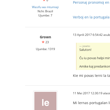
0
Personaj pronomoj en l
Wasifu wa mtumiaji
Nchi: Brazil
Ujumbe: 7
Verboj en la portugala
13 Aprili 2017 6:54:42 asu
Grown
23
joselo:
Ujumbe: 1319
Saluton!
Ĉu iu povas helpi min
Amike kaj predankon
Kie mi povas lerni la 
11 Mei 2017 12:30:19 alasi
Mi lernas portugalan 