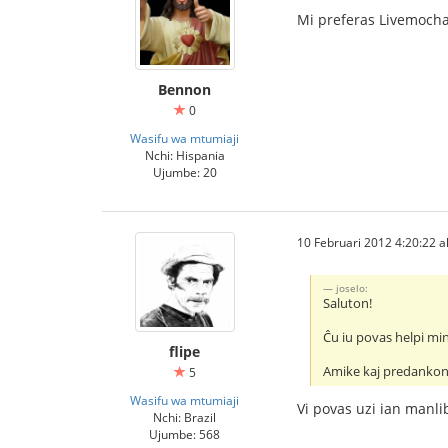
Mi preferas Livemoch
Bennon
0
Wasifu wa mtumiaji
Nchi: Hispania
Ujumbe: 20
10 Februari 2012 4:20:22 al
joselo:
Saluton!
Ĉu iu povas helpi min
flipe
Amike kaj predankon
5
Wasifu wa mtumiaji
Vi povas uzi ian manli
Nchi: Brazil
Ujumbe: 568