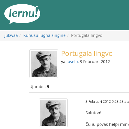
Kwa
maudhui
jukwaa
Kuhusu lugha zingine
Portugala lingvo
Portugala lingvo
ya
joselo
, 3 Februari 2012
Ujumbe:
9
3 Februari 2012 9:28:28 ala
Saluton!
Ĉu iu povas helpi min?