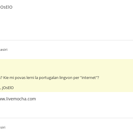
jOsElO
asiri
? Kie mi povas lerni la portugalan lingvon per "internet"?
, jOsElO
 www.livemocha.com
siri