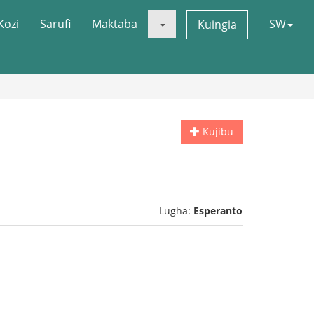
Kozi
Sarufi
Maktaba
SW
Kuingia
Kujibu
Lugha:
Esperanto