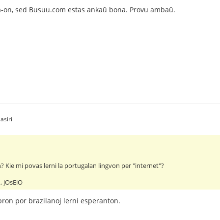
a-on, sed Busuu.com estas ankaŭ bona. Provu ambaŭ.
asiri
? Kie mi povas lerni la portugalan lingvon per "internet"?
, jOsElO
bron por brazilanoj lerni esperanton.