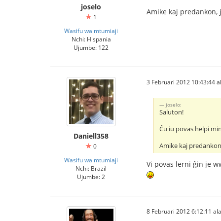
joselo
Amike kaj predankon, 
1
Wasifu wa mtumiaji
Nchi: Hispania
Ujumbe: 122
3 Februari 2012 10:43:44 al
joselo:
Saluton!
Ĉu iu povas helpi min
Daniell358
Amike kaj predankon
0
Wasifu wa mtumiaji
Vi povas lerni ĝin je
Nchi: Brazil
Ujumbe: 2
8 Februari 2012 6:12:11 ala