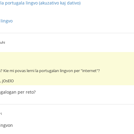
a portugala lingvo (akuzativo kaj dativo)
 lingvo
buhi
? Kie mi povas lerni la portugalan lingvon per "internet"?
, jOsElO
tagalogan per reto?
ri
lingvon