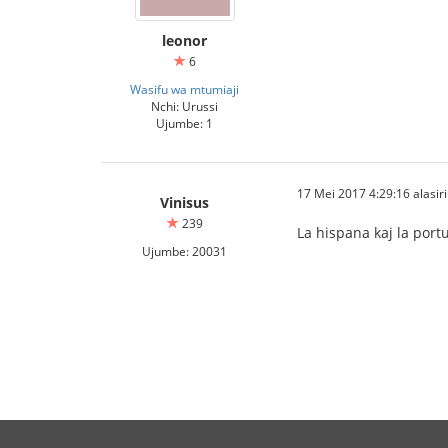
leonor
6
Wasifu wa mtumiaji
Nchi: Urussi
Ujumbe: 1
17 Mei 2017 4:29:16 alasiri
Vinisus
239
La hispana kaj la port
Ujumbe: 20031