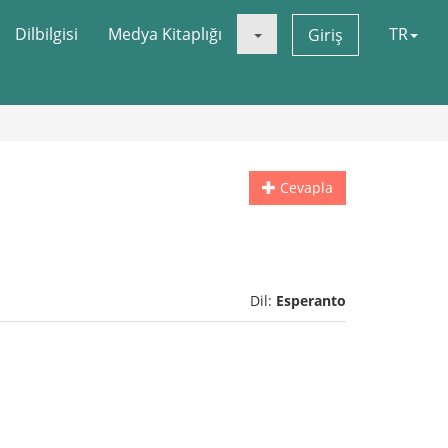
Dilbilgisi
Medya Kitaplığı
TR
Giriş
Cevapla
Dil:
Esperanto