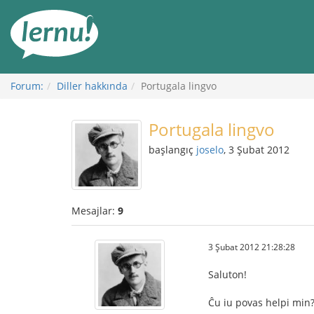
İçerik
Görüntüleme
Forum:
Diller hakkında
Portugala lingvo
Portugala lingvo
başlangıç
joselo
, 3 Şubat 2012
Mesajlar:
9
3 Şubat 2012 21:28:28
Saluton!
Ĉu iu povas helpi min?