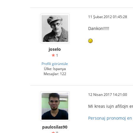
11 Şubat 2012 01:45:28
Dankon!!!!!
joselo
1
Profili görüntüle
Ülke: İspanya
Mesajlar: 122
12 Nisan 2017 14:21:00
Mi kreas iujn afiŝojn 
Personaj pronomoj en 
paulosilas90