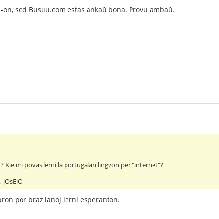
a-on, sed Busuu.com estas ankaŭ bona. Provu ambaŭ.
? Kie mi povas lerni la portugalan lingvon per "internet"?
, jOsElO
bron por brazilanoj lerni esperanton.