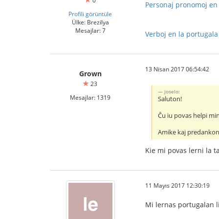
0
Personaj pronomoj en l
Profili görüntüle
Ülke: Brezilya
Mesajlar: 7
Verboj en la portugala
13 Nisan 2017 06:54:42
Grown
23
joselo:
Mesajlar: 1319
Saluton!
Ĉu iu povas helpi min
Amike kaj predankon
Kie mi povas lerni la 
11 Mayıs 2017 12:30:19
Mi lernas portugalan 