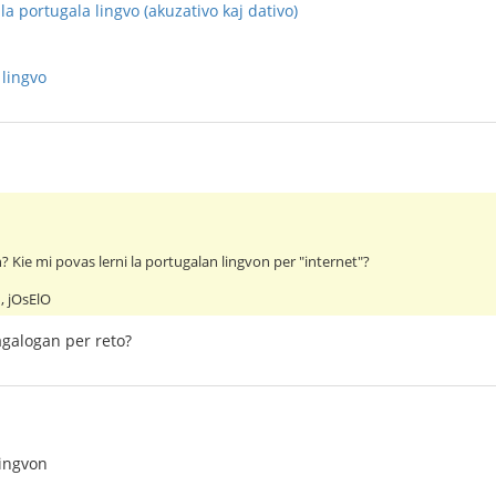
a portugala lingvo (akuzativo kaj dativo)
 lingvo
? Kie mi povas lerni la portugalan lingvon per "internet"?
, jOsElO
tagalogan per reto?
lingvon