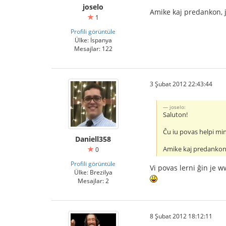
joselo
Amike kaj predankon, 
1
Profili görüntüle
Ülke: İspanya
Mesajlar: 122
3 Şubat 2012 22:43:44
joselo:
Saluton!
Ĉu iu povas helpi min
Daniell358
Amike kaj predankon
0
Profili görüntüle
Vi povas lerni ĝin je
Ülke: Brezilya
Mesajlar: 2
8 Şubat 2012 18:12:11