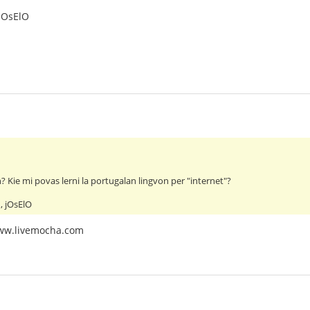
jOsElO
? Kie mi povas lerni la portugalan lingvon per "internet"?
, jOsElO
 www.livemocha.com