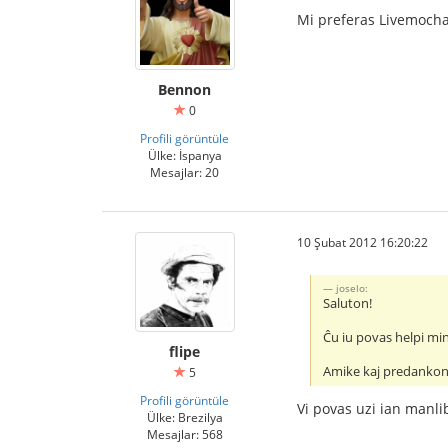
Mi preferas Livemoch
Bennon
0
Profili görüntüle
Ülke: İspanya
Mesajlar: 20
10 Şubat 2012 16:20:22
joselo:
Saluton!
Ĉu iu povas helpi min
flipe
Amike kaj predankon
5
Profili görüntüle
Vi povas uzi ian manli
Ülke: Brezilya
Mesajlar: 568