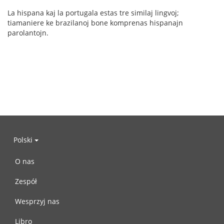
La hispana kaj la portugala estas tre similaj lingvoj;
tiamaniere ke brazilanoj bone komprenas hispanajn
parolantojn.
Polski
O nas
Zespół
Wesprzyj nas
Libro