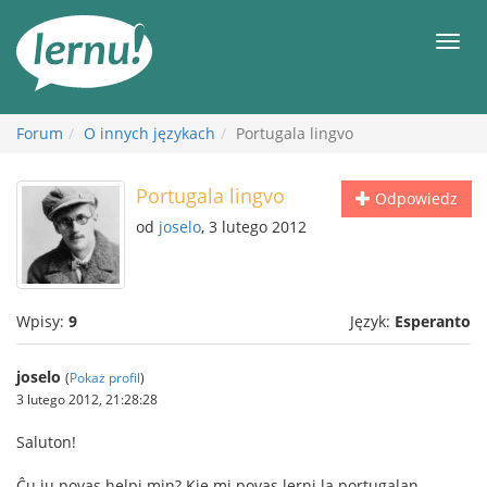
Więcej
Men
Forum
O innych językach
Portugala lingvo
Portugala lingvo
Odpowiedz
od
joselo
, 3 lutego 2012
Wpisy:
9
Język:
Esperanto
joselo
(
Pokaż profil
)
3 lutego 2012, 21:28:28
Saluton!
Ĉu iu povas helpi min? Kie mi povas lerni la portugalan