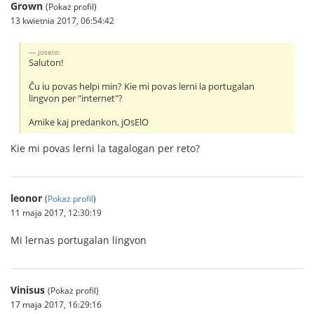
Grown
(Pokaż profil)
13 kwietnia 2017, 06:54:42
joselo:
Saluton!
Ĉu iu povas helpi min? Kie mi povas lerni la portugalan
lingvon per "internet"?
Amike kaj predankon, jOsElO
Kie mi povas lerni la tagalogan per reto?
leonor
(
Pokaż profil
)
11 maja 2017, 12:30:19
Mi lernas portugalan lingvon
Vinisus
(Pokaż profil)
17 maja 2017, 16:29:16