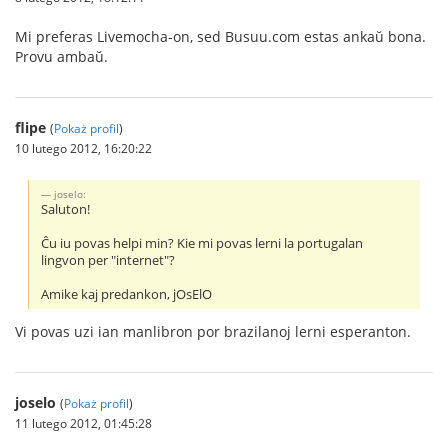
Mi preferas Livemocha-on, sed Busuu.com estas ankaŭ bona.
Provu ambaŭ.
flipe
(
Pokaż profil
)
10 lutego 2012, 16:20:22
joselo:
Saluton!
Ĉu iu povas helpi min? Kie mi povas lerni la portugalan
lingvon per "internet"?
Amike kaj predankon, jOsElO
Vi povas uzi ian manlibron por brazilanoj lerni esperanton.
joselo
(
Pokaż profil
)
11 lutego 2012, 01:45:28