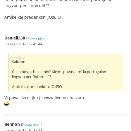
lingvon per "internet"?
Amike kaj predankon, jOsElO
Daniell358
(
Pokaż profil
)
3 lutego 2012, 22:43:44
joselo:
Saluton!
Ĉu iu povas helpi min? Kie mi povas lerni la portugalan
lingvon per "internet"?
Amike kaj predankon, jOsElO
Vi povas lerni ĝin je www.livemocha.com
Bennon
(
Pokaż profil
)
8 lutego 2012, 18:12:11