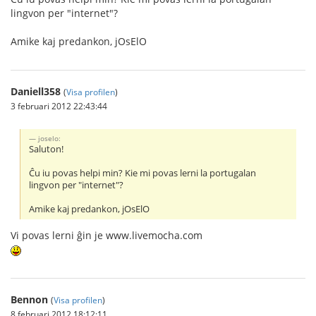
lingvon per "internet"?
Amike kaj predankon, jOsElO
Daniell358
(
Visa profilen
)
3 februari 2012 22:43:44
joselo:
Saluton!
Ĉu iu povas helpi min? Kie mi povas lerni la portugalan
lingvon per "internet"?
Amike kaj predankon, jOsElO
Vi povas lerni ĝin je www.livemocha.com
Bennon
(
Visa profilen
)
8 februari 2012 18:12:11