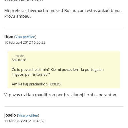
Mi preferas Livemocha-on, sed Busuu.com estas ankaŭ bona.
Provu ambaŭ.
flipe
(
Visa profilen
)
10 februari 2012 16:20:22
joselo:
Saluton!
Ĉu iu povas helpi min? Kie mi povas lerni la portugalan
lingvon per "internet"?
Amike kaj predankon, jOsElO
Vi povas uzi ian manlibron por brazilanoj lerni esperanton.
joselo
(
Visa profilen
)
11 februari 2012 01:45:28