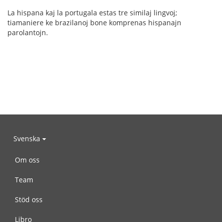
La hispana kaj la portugala estas tre similaj lingvoj;
tiamaniere ke brazilanoj bone komprenas hispanajn
parolantojn.
Svenska
Om oss
Team
Stöd oss
Libro