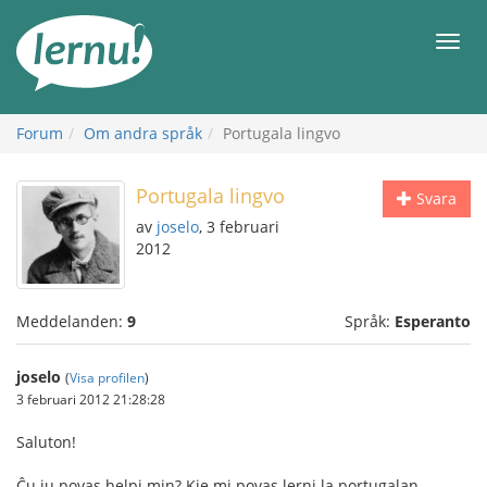
Till
sidans
Meny
innehåll
Forum
Om andra språk
Portugala lingvo
Portugala lingvo
Svara
av
joselo
, 3 februari
2012
Meddelanden:
9
Språk:
Esperanto
joselo
(
Visa profilen
)
3 februari 2012 21:28:28
Saluton!
Ĉu iu povas helpi min? Kie mi povas lerni la portugalan