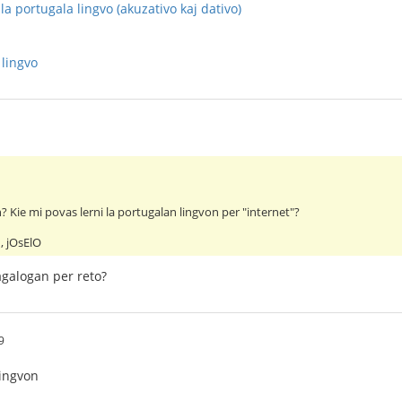
a portugala lingvo (akuzativo kaj dativo)
 lingvo
? Kie mi povas lerni la portugalan lingvon per "internet"?
, jOsElO
tagalogan per reto?
9
lingvon