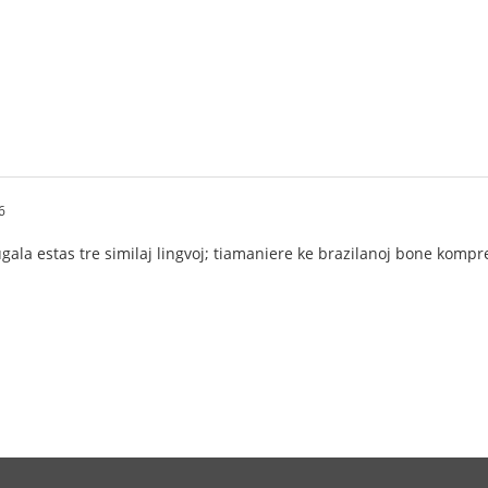
6
ugala estas tre similaj lingvoj; tiamaniere ke brazilanoj bone komp