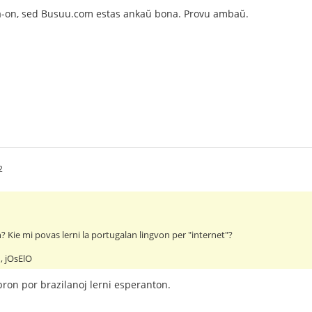
a-on, sed Busuu.com estas ankaŭ bona. Provu ambaŭ.
2
? Kie mi povas lerni la portugalan lingvon per "internet"?
, jOsElO
bron por brazilanoj lerni esperanton.