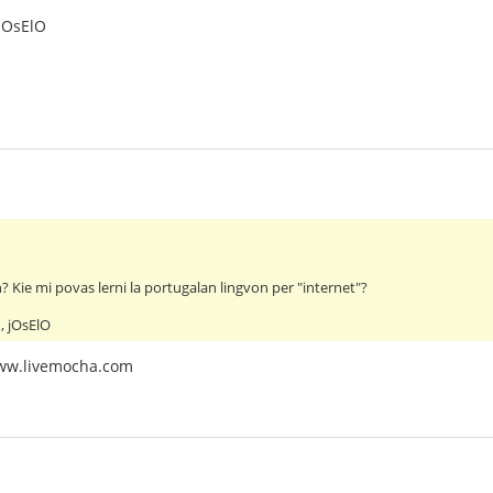
jOsElO
? Kie mi povas lerni la portugalan lingvon per "internet"?
, jOsElO
 www.livemocha.com