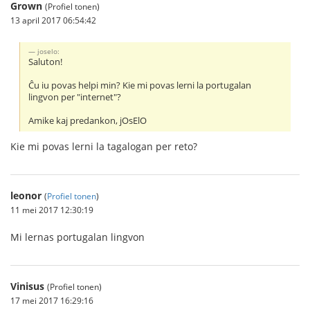
Grown
(Profiel tonen)
13 april 2017 06:54:42
joselo:
Saluton!
Ĉu iu povas helpi min? Kie mi povas lerni la portugalan
lingvon per "internet"?
Amike kaj predankon, jOsElO
Kie mi povas lerni la tagalogan per reto?
leonor
(
Profiel tonen
)
11 mei 2017 12:30:19
Mi lernas portugalan lingvon
Vinisus
(Profiel tonen)
17 mei 2017 16:29:16