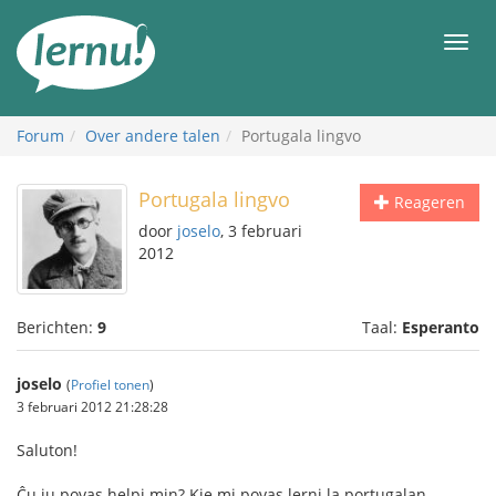
Naar
de
Men
inhoud
Forum
Over andere talen
Portugala lingvo
Portugala lingvo
Reageren
door
joselo
, 3 februari
2012
Berichten:
9
Taal:
Esperanto
joselo
(
Profiel tonen
)
3 februari 2012 21:28:28
Saluton!
Ĉu iu povas helpi min? Kie mi povas lerni la portugalan