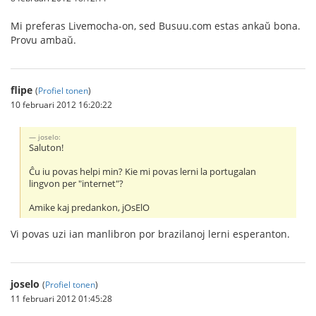
Mi preferas Livemocha-on, sed Busuu.com estas ankaŭ bona.
Provu ambaŭ.
flipe
(
Profiel tonen
)
10 februari 2012 16:20:22
joselo:
Saluton!
Ĉu iu povas helpi min? Kie mi povas lerni la portugalan
lingvon per "internet"?
Amike kaj predankon, jOsElO
Vi povas uzi ian manlibron por brazilanoj lerni esperanton.
joselo
(
Profiel tonen
)
11 februari 2012 01:45:28