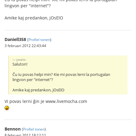
lingvon per "internet"?
Amike kaj predankon, jOsElO
Daniell358
(
Profiel tonen
)
3 februari 2012 22:43:44
joselo:
Saluton!
Ĉu iu povas helpi min? Kie mi povas lerni la portugalan
lingvon per "internet"?
Amike kaj predankon, jOsElO
Vi povas lerni ĝin je www.livemocha.com
Bennon
(
Profiel tonen
)
8 februari 2012 18:12:11