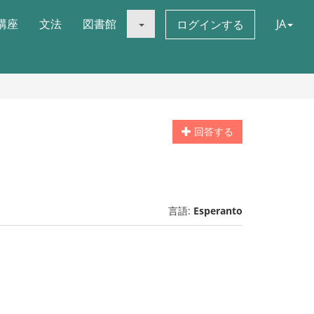
講座
文法
図書館
JA
ログインする
回答する
言語:
Esperanto