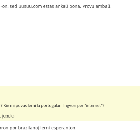
a-on, sed Busuu.com estas ankaŭ bona. Provu ambaŭ.
? Kie mi povas lerni la portugalan lingvon per "internet"?
, jOsElO
bron por brazilanoj lerni esperanton.