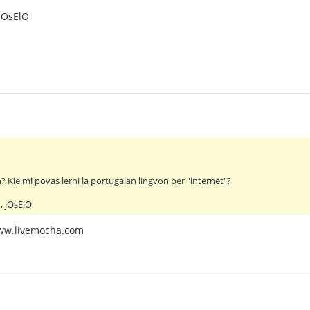
jOsElO
? Kie mi povas lerni la portugalan lingvon per "internet"?
, jOsElO
 www.livemocha.com