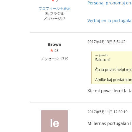
0
Personaj pronomoj en l
プロフィールを表示
国: ブラジル
メッセージ: 7
Verboj en la portugala
2017年4月13日 6:54:42
Grown
23
joselo:
メッセージ: 1319
Saluton!
Ĉu iu povas helpi min
Amike kaj predankon
Kie mi povas lerni la 
2017年5月11日 12:30:19
Mi lernas portugalan 