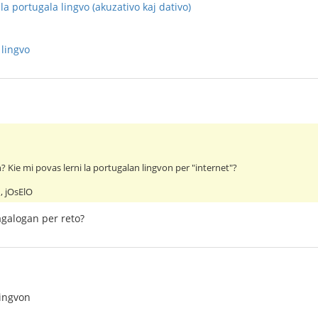
a portugala lingvo (akuzativo kaj dativo)
 lingvo
? Kie mi povas lerni la portugalan lingvon per "internet"?
, jOsElO
tagalogan per reto?
lingvon