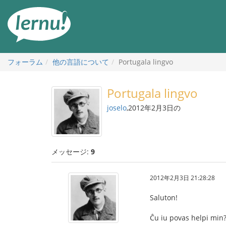
目
次
へ
フォーラム
他の言語について
Portugala lingvo
Portugala lingvo
joselo
,2012年2月3日の
メッセージ:
9
2012年2月3日 21:28:28
Saluton!
Ĉu iu povas helpi min?