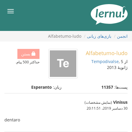
رود
ه
فهرس
حتوا
انجمن
بازی‌های زبانی
Alfabetumo-ludo
Alfabetumo-ludo
بستن
از
, 5
Tempodivalse
حداکثر 500 پیام.
ژانویهٔ 2013
پست‌ها:
11357
زبان:
Esperanto
Vinisus
(نمایش مشخصات)
30 دسامبر 2019،‏ 20:11:51
dentaro