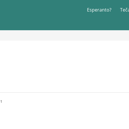
Esperanto?
Teč
51