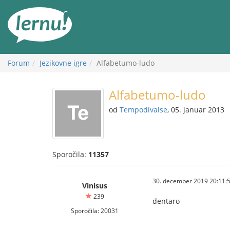
K
vsebini
Forum
Jezikovne igre
Alfabetumo-ludo
Alfabetumo-ludo
od
Tempodivalse
, 05. januar 2013
Sporočila:
11357
30. december 2019 20:11:
Vinisus
239
dentaro
Sporočila: 20031