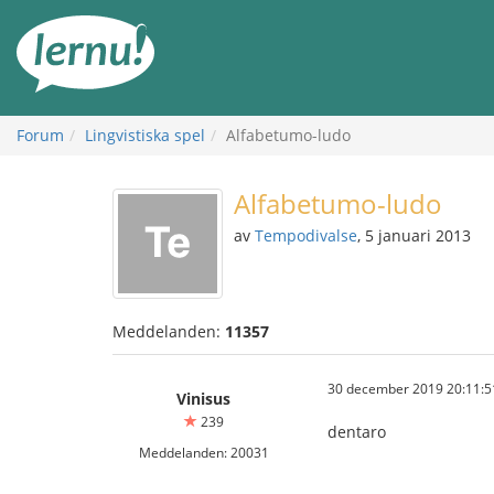
Till
sidans
innehåll
Forum
Lingvistiska spel
Alfabetumo-ludo
Alfabetumo-ludo
av
Tempodivalse
, 5 januari 2013
Meddelanden:
11357
30 december 2019 20:11:5
Vinisus
239
dentaro
Meddelanden: 20031