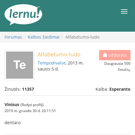
Į
turinį
Meni
Forumas
Kalbos žaidimai
Alfabetumo-ludo
Alfabetumo-ludo
Uždaryta
Tempodivalse
, 2013 m.
Daugiausia 500
sausis 5 d.
žinučių.
Žinutės:
11357
Kalba:
Esperanto
Vinisus
(Rodyti profilį)
2019 m. gruodis 30 d. 20:11:51
dentaro