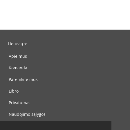
Lietuvių
Apie mus
Komanda
Paremkite mus
Libro
Privatumas
Naudojimo sąlygos
Susisiekite su mumis