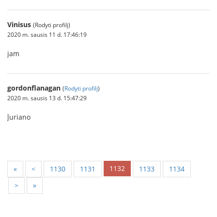
Vinisus
(Rodyti profilį)
2020 m. sausis 11 d. 17:46:19
jam
gordonflanagan
(
Rodyti profilį
)
2020 m. sausis 13 d. 15:47:29
ĵuriano
1132
«
<
1130
1131
1133
1134
>
»