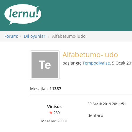
İçerik
Görüntüleme
Forum:
Dil oyunları
Alfabetumo-ludo
Alfabetumo-ludo
başlangıç
Tempodivalse
, 5 Ocak 20
Mesajlar:
11357
30 Aralık 2019 20:11:51
Vinisus
239
dentaro
Mesajlar: 20031