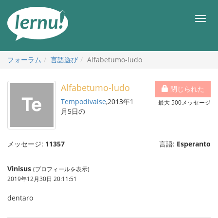
目
次
メ
へ
ニ
ュ
ー
フォーラム
言語遊び
Alfabetumo-ludo
Alfabetumo-ludo
閉じられた
Tempodivalse
,2013年1
最大 500メッセージ
月5日の
メッセージ:
11357
言語:
Esperanto
Vinisus
(プロフィールを表示)
2019年12月30日 20:11:51
dentaro