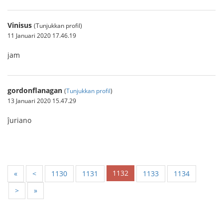
Vinisus
(Tunjukkan profil)
11 Januari 2020 17.46.19
jam
gordonflanagan
(
Tunjukkan profil
)
13 Januari 2020 15.47.29
ĵuriano
1132
«
<
1130
1131
1133
1134
>
»