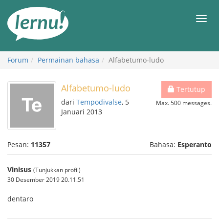
Ke
daftar
Men
isi
Forum
Permainan bahasa
Alfabetumo-ludo
Alfabetumo-ludo
Tertutup
dari
Tempodivalse
, 5
Max. 500 messages.
Januari 2013
Pesan:
11357
Bahasa:
Esperanto
Vinisus
(Tunjukkan profil)
30 Desember 2019 20.11.51
dentaro