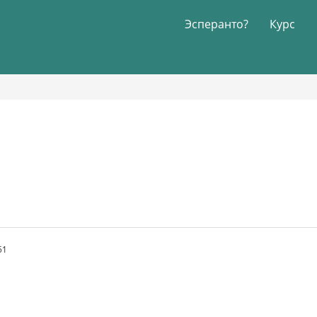
Эсперанто?
Курс
51