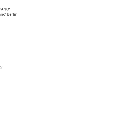
 PANO'
ano' Berlin
27