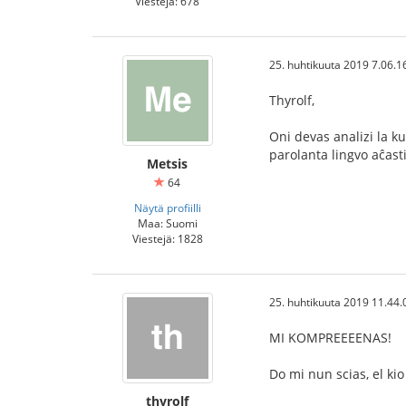
Viestejä: 678
25. huhtikuuta 2019 7.06.1
Thyrolf,
Oni devas analizi la k
parolanta lingvo aĉast
Metsis
64
Näytä profiilli
Maa: Suomi
Viestejä: 1828
25. huhtikuuta 2019 11.44.
MI KOMPREEEENAS!
Do mi nun scias, el kio 
thyrolf