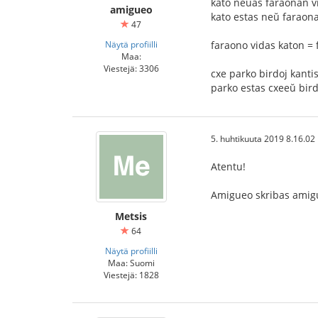
kato neŭas faraonan v
amigueo
kato estas neŭ faraona
47
Näytä profiilli
faraono vidas katon = 
Maa:
Viestejä: 3306
cxe parko birdoj kantis
parko estas cxeeŭ bir
5. huhtikuuta 2019 8.16.02
Atentu!
Amigueo skribas amigu
Metsis
64
Näytä profiilli
Maa: Suomi
Viestejä: 1828