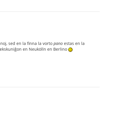
oj, sed en la finna la vorto
pano
estas en la
s sekskuniĝon en Neukölln en Berlino