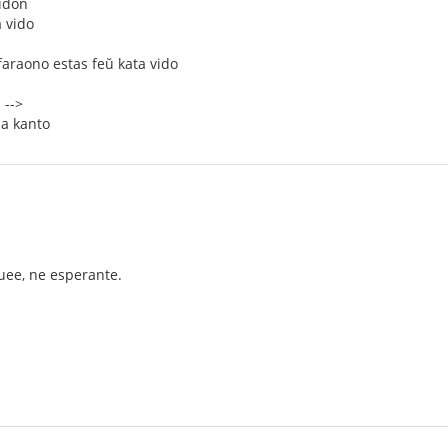
idon
 vido
faraono estas feŭ kata vido
 -->
da kanto
ee, ne esperante.