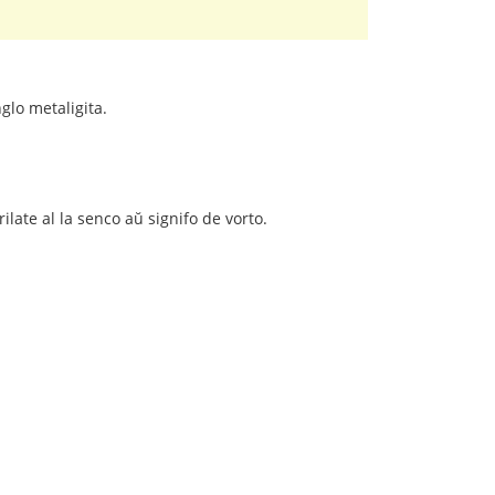
glo metaligita.
late al la senco aŭ signifo de vorto.