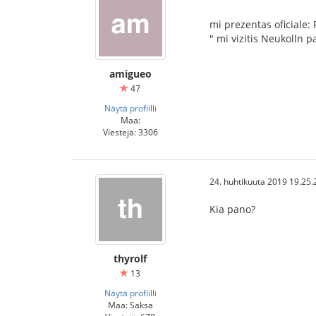
mi prezentas oficiale:
" mi vizitis Neukolln p
amigueo
47
Näytä profiilli
Maa:
Viestejä: 3306
24. huhtikuuta 2019 19.25.
Kia pano?
thyrolf
13
Näytä profiilli
Maa: Saksa