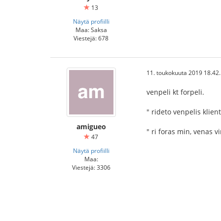
13
Näytä profiilli
Maa: Saksa
Viestejä: 678
11. toukokuuta 2019 18.42
venpeli kt forpeli.
" rideto venpelis klien
amigueo
" ri foras min, venas vi
47
Näytä profiilli
Maa:
Viestejä: 3306