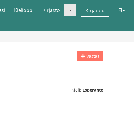
ssi
Kielioppi
Kirjasto
FI
Kirjaudu
Vastaa
Kieli:
Esperanto