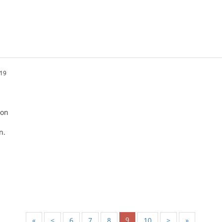
.19
ton
n.
9
«
<
6
7
8
10
>
»