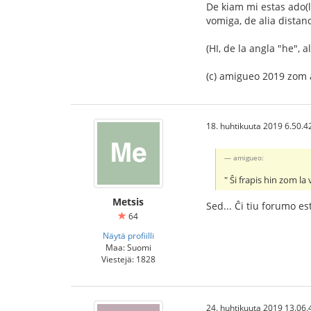
De kiam mi estas ado(l
vomiga, de alia distan
(HI, de la angla "he", 
(c) amigueo 2019 zom 
18. huhtikuuta 2019 6.50.4
amigueo:
" Ŝi frapis hin zom 
Metsis
Sed... Ĉi tiu forumo est
64
Näytä profiilli
Maa: Suomi
Viestejä: 1828
24. huhtikuuta 2019 13.06.