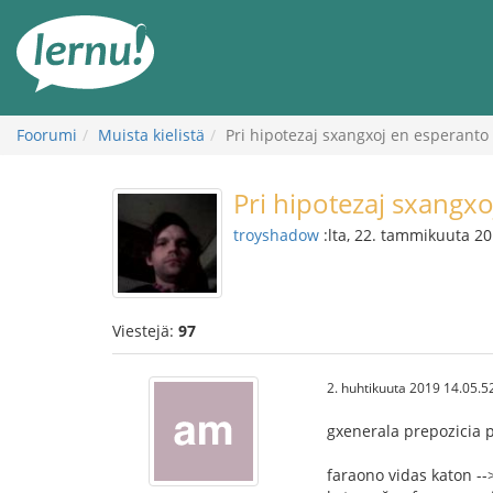
Tästä
sisältöön
Foorumi
Muista kielistä
Pri hipotezaj sxangxoj en esperanto
Pri hipotezaj sxangx
troyshadow
:lta, 22. tammikuuta 2
Viestejä:
97
2. huhtikuuta 2019 14.05.5
gxenerala prepozicia p
faraono vidas katon --