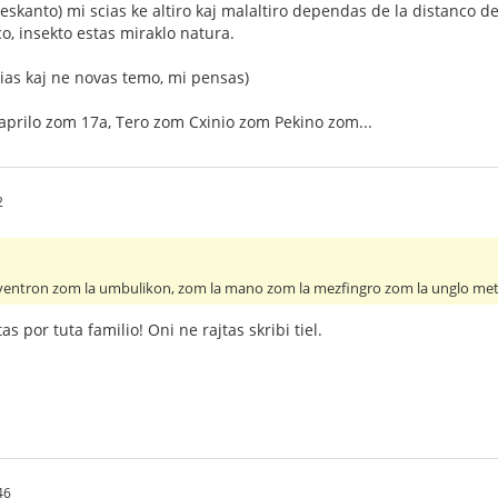
eskanto) mi scias ke altiro kaj malaltiro dependas de la distanco de
co, insekto estas miraklo natura.
alias kaj ne novas temo, mi pensas)
aprilo zom 17a, Tero zom Cxinio zom Pekino zom...
2
la ventron zom la umbulikon, zom la mano zom la mezfingro zom la unglo meta
as por tuta familio! Oni ne rajtas skribi tiel.
46