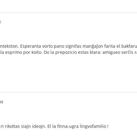
6
untekston. Esperanta vorto pano signifas manĝaĵon farita el bakfarun
ila esprimo por koito. Do la prepozicio estas klara: amigueo serĉi
09
ri rikoltas siajn ideojn. El la finna-ugra lingvofamilio !