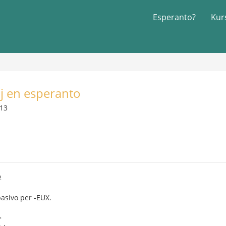
Esperanto?
Kur
oj en esperanto
013
2
asivo per -EUX.
>