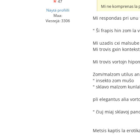
47
Mi ne komprenas la pr
Näytä profiilli
Maa:
Mi respondas pri unu
Viestejä: 3306
" Ŝi frapis hin zom la
Mi uzadis cxi malsube 
Mi trovis gxin kontekst
Mi trovis vortojn hipo
Zom/malzom utilus ank
" insekto zom muŝo
" sklavo malzom kunl
pli elegantus alia vor
" ĉiuj miaj sklavoj pa
Metsis kaptis la erotik