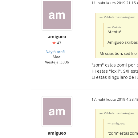
11. huhtikuuta 2019 21.15.
MiMalamasLaAnglan:
Metsis:
Atentu!
amigueo
Amigueo skribas
47
Näytä profiilli
Mi scias tion, sed kio 
Maa:
Viestejä: 3306
"zom" estas zomi per 
HI estas "icxli". SXI est
LI estas singularo de IL
17. huhtikuuta 2019 4.38.4
MiMalamasLaAnglan:
amigueo:
amigueo
"zom" estas zom