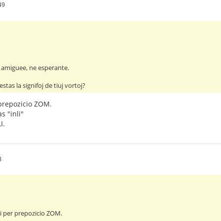
49
 amiguee, ne esperante.
estas la signifoj de tiuj vortoj?
prepozicio ZOM.
as "inli"
I.
8
i per prepozicio ZOM.