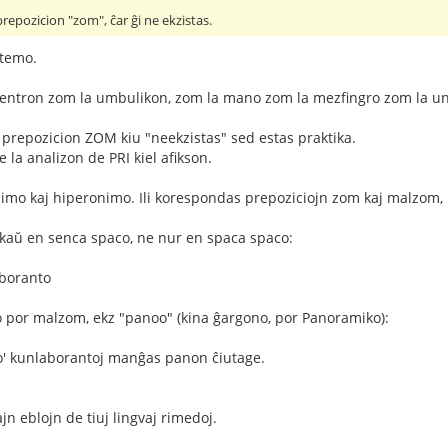
epozicion "zom", ĉar ĝi ne ekzistas.
 temo.
 ventron zom la umbulikon, zom la mano zom la mezfingro zom la un
prepozicion ZOM kiu "neekzistas" sed estas praktika.
e la analizon de PRI kiel afikson.
nimo kaj hiperonimo. Ili korespondas prepoziciojn zom kaj malzom, ri
aŭ en senca spaco, ne nur en spaca spaco:
aboranto
to por malzom, ekz "panoo" (kina ĝargono, por Panoramiko):
no' kunlaborantoj manĝas panon ĉiutage.
ajn eblojn de tiuj lingvaj rimedoj.