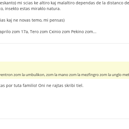
eskanto) mi scias ke altiro kaj malaltiro dependas de la distanco de
co, insekto estas miraklo natura.
alias kaj ne novas temo, mi pensas)
aprilo zom 17a, Tero zom Cxinio zom Pekino zom...
la ventron zom la umbulikon, zom la mano zom la mezfingro zom la unglo meta
as por tuta familio! Oni ne rajtas skribi tiel.