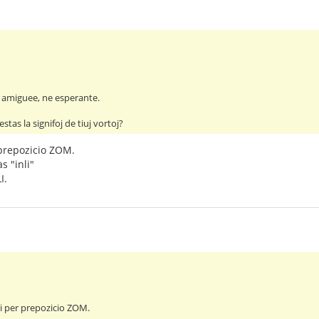
 amiguee, ne esperante.
estas la signifoj de tiuj vortoj?
prepozicio ZOM.
as "inli"
I.
i per prepozicio ZOM.