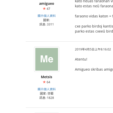
kato neŭas faraonan v
amigueo
kato estas neŭ faraona
47
顯示個人資料
faraono vidas katon = 
國家:
訊息: 3311
cxe parko birdoj kantis
parko estas cxeeŭ bir
2019年4月5日上午8:16:02
Atentu!
Amigueo skribas amigu
Metsis
64
顯示個人資料
國家: 芬蘭
訊息: 1828