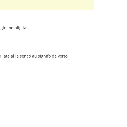
glo metaligita.
late al la senco aŭ signifo de vorto.