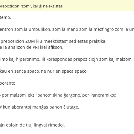
epozicion "zom", ĉar ĝi ne ekzistas.
 temo.
 ventron zom la umbulikon, zom la mano zom la mezfingro zom la un
prepozicion ZOM kiu "neekzistas" sed estas praktika.
e la analizon de PRI kiel afikson.
nimo kaj hiperonimo. Ili korespondas prepoziciojn zom kaj malzom, ri
aŭ en senca spaco, ne nur en spaca spaco:
aboranto
to por malzom, ekz "panoo" (kina ĝargono, por Panoramiko):
no' kunlaborantoj manĝas panon ĉiutage.
ajn eblojn de tiuj lingvaj rimedoj.