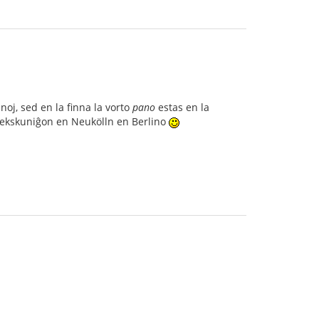
oj, sed en la finna la vorto
pano
estas en la
s sekskuniĝon en Neukölln en Berlino