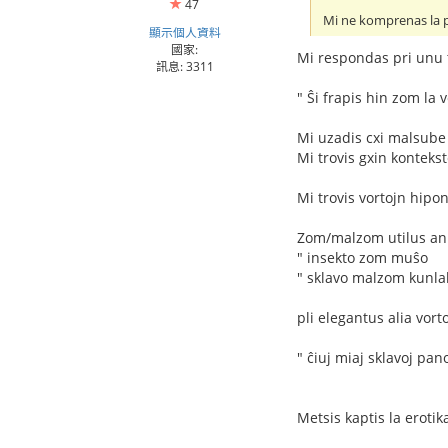
47
Mi ne komprenas la pr
顯示個人資料
國家:
Mi respondas pri unu
訊息: 3311
" Ŝi frapis hin zom la
Mi uzadis cxi malsube 
Mi trovis gxin kontekst
Mi trovis vortojn hipo
Zom/malzom utilus ank
" insekto zom muŝo
" sklavo malzom kunl
pli elegantus alia vor
" ĉiuj miaj sklavoj pa
Metsis kaptis la erotik