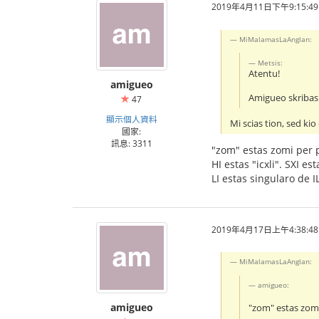
2019年4月11日下午9:15:49
MiMalamasLaAnglan:
Metsis:
Atentu!
amigueo
Amigueo skribas
47
顯示個人資料
Mi scias tion, sed kio 
國家:
訊息: 3311
"zom" estas zomi per 
HI estas "icxli". SXI est
LI estas singularo de IL
2019年4月17日上午4:38:48
MiMalamasLaAnglan:
amigueo:
amigueo
"zom" estas zom