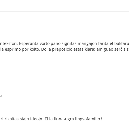
untekston. Esperanta vorto pano signifas manĝaĵon farita el bakfarun
ila esprimo por koito. Do la prepozicio estas klara: amigueo serĉi
9
ri rikoltas siajn ideojn. El la finna-ugra lingvofamilio !