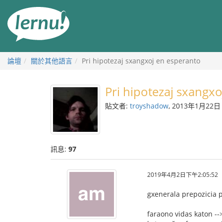
前
往
目
錄
論壇
關於其他語言
Pri hipotezaj sxangxoj en esperanto
Pri hipotezaj sxangx
貼文者:
troyshadow
, 2013年1月22日
訊息:
97
2019年4月2日下午2:05:52
gxenerala prepozicia p
faraono vidas katon --