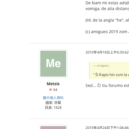
De kiam mi estas ado(l
vomiga, de alia distan
(HI, de la angla "he", 
(c) amigueo 2019 zom 
2019年4月18日上午6:50:42
amigueo:
" Ŝi frapis hin zom 
Metsis
Sed... Ĉi tiu forumo est
64
顯示個人資料
國家: 芬蘭
訊息: 1828
2019年4月24日下午1:06:46