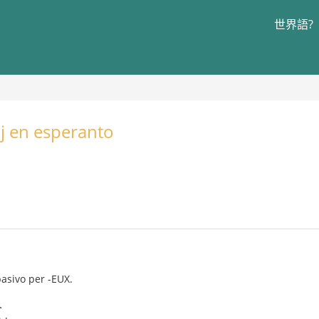
世界語?
oj en esperanto
asivo per -EUX.
>