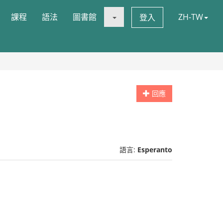
課程
語法
圖書館
ZH-TW
登入
回應
語言:
Esperanto