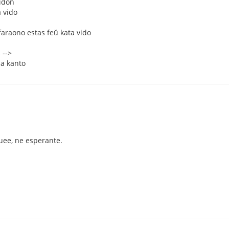
idon
 vido
faraono estas feŭ kata vido
 -->
da kanto
ee, ne esperante.