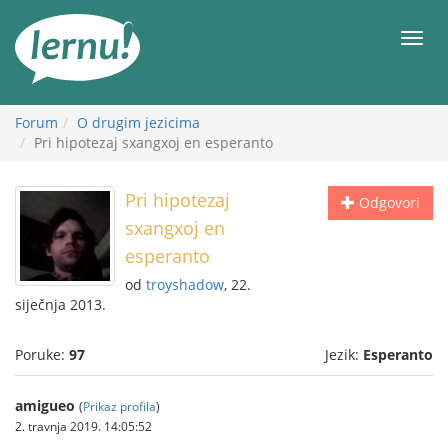
Sadržaj
Meni
Forum
O drugim jezicima
Pri hipotezaj sxangxoj en esperanto
Pri hipotezaj
Odgovori
sxangxoj en
esperanto
od
troyshadow
, 22.
siječnja 2013.
Poruke:
97
Jezik:
Esperanto
amigueo
(
Prikaz profila
)
2. travnja 2019. 14:05:52