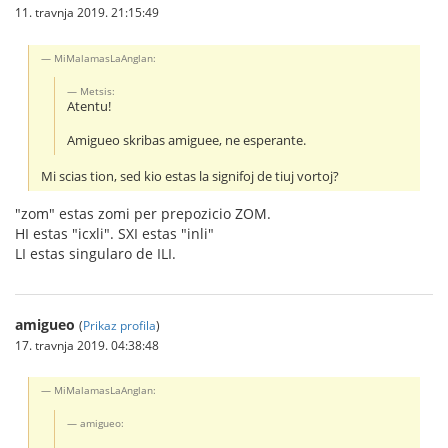
11. travnja 2019. 21:15:49
MiMalamasLaAnglan:
Metsis:
Atentu!
Amigueo skribas amiguee, ne esperante.
Mi scias tion, sed kio estas la signifoj de tiuj vortoj?
"zom" estas zomi per prepozicio ZOM.
HI estas "icxli". SXI estas "inli"
LI estas singularo de ILI.
amigueo
(
Prikaz profila
)
17. travnja 2019. 04:38:48
MiMalamasLaAnglan:
amigueo: