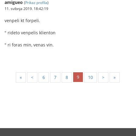
amigueo
(
Prikaz profila
)
11. svibnja 2019. 18:42:19
venpeli kt forpeli.
" rideto venpelis klienton
" ri foras min, venas vin.
9
«
<
6
7
8
10
>
»