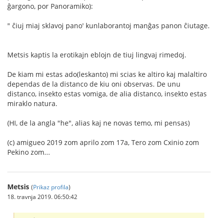
ĝargono, por Panoramiko):
" ĉiuj miaj sklavoj pano' kunlaborantoj manĝas panon ĉiutage.
Metsis kaptis la erotikajn eblojn de tiuj lingvaj rimedoj.
De kiam mi estas ado(leskanto) mi scias ke altiro kaj malaltiro
dependas de la distanco de kiu oni observas. De unu
distanco, insekto estas vomiga, de alia distanco, insekto estas
miraklo natura.
(HI, de la angla "he", alias kaj ne novas temo, mi pensas)
(c) amigueo 2019 zom aprilo zom 17a, Tero zom Cxinio zom
Pekino zom...
Metsis
(
Prikaz profila
)
18. travnja 2019. 06:50:42