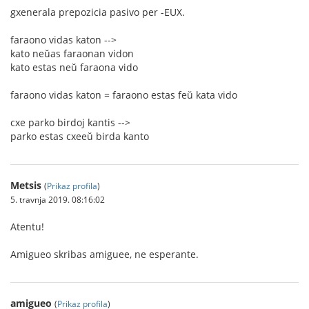
gxenerala prepozicia pasivo per -EUX.
faraono vidas katon -->
kato neŭas faraonan vidon
kato estas neŭ faraona vido
faraono vidas katon = faraono estas feŭ kata vido
cxe parko birdoj kantis -->
parko estas cxeeŭ birda kanto
Metsis
(
Prikaz profila
)
5. travnja 2019. 08:16:02
Atentu!
Amigueo skribas amiguee, ne esperante.
amigueo
(
Prikaz profila
)