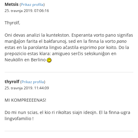
Metsis
(
Prikaz profila
)
25. travnja 2019. 07:06:16
Thyrolf,
Oni devas analizi la kuntekston. Esperanta vorto pano signifas
manĝaĵon farita el bakfarunoj, sed en la finna la vorto
pano
estas en la parolanta lingvo aĉastila esprimo por koito. Do la
prepozicio estas klara: amigueo serĉis sekskuniĝon en
Neukölln en Berlino
thyrolf
(
Prikaz profila
)
25. travnja 2019. 11:44:09
MI KOMPREEEENAS!
Do mi nun scias, el kio ri rikoltas siajn ideojn. El la finna-ugra
lingvofamilio !