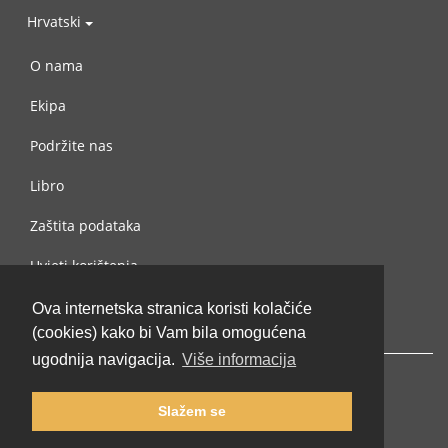
Hrvatski
O nama
Ekipa
Podržite nas
Libro
Zaštita podataka
Uvjeti korištenja
Kontaktiraj nas
Ova internetska stranica koristi kolačiće
(cookies) kako bi Vam bila omogućena
ugodnija navigacija.
Više informacija
Slažem se
© 2002-2026 lernu.net |
Impressum