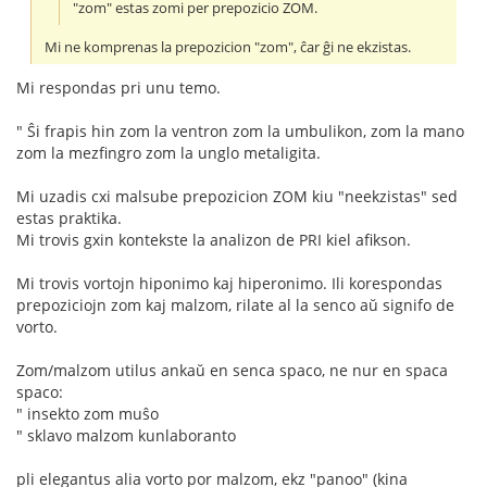
"zom" estas zomi per prepozicio ZOM.
Mi ne komprenas la prepozicion "zom", ĉar ĝi ne ekzistas.
Mi respondas pri unu temo.
" Ŝi frapis hin zom la ventron zom la umbulikon, zom la mano
zom la mezfingro zom la unglo metaligita.
Mi uzadis cxi malsube prepozicion ZOM kiu "neekzistas" sed
estas praktika.
Mi trovis gxin kontekste la analizon de PRI kiel afikson.
Mi trovis vortojn hiponimo kaj hiperonimo. Ili korespondas
prepoziciojn zom kaj malzom, rilate al la senco aŭ signifo de
vorto.
Zom/malzom utilus ankaŭ en senca spaco, ne nur en spaca
spaco:
" insekto zom muŝo
" sklavo malzom kunlaboranto
pli elegantus alia vorto por malzom, ekz "panoo" (kina