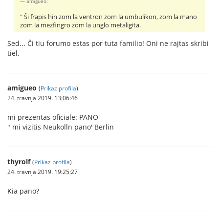
amigueo:
" Ŝi frapis hin zom la ventron zom la umbulikon, zom la mano
zom la mezfingro zom la unglo metaligita.
Sed... Ĉi tiu forumo estas por tuta familio! Oni ne rajtas skribi
tiel.
amigueo
(
Prikaz profila
)
24. travnja 2019. 13:06:46
mi prezentas oficiale: PANO'
" mi vizitis Neukolln pano' Berlin
thyrolf
(
Prikaz profila
)
24. travnja 2019. 19:25:27
Kia pano?