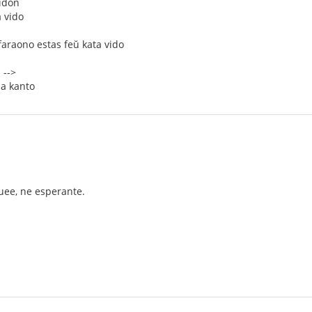
idon
 vido
faraono estas feŭ kata vido
 -->
da kanto
ee, ne esperante.