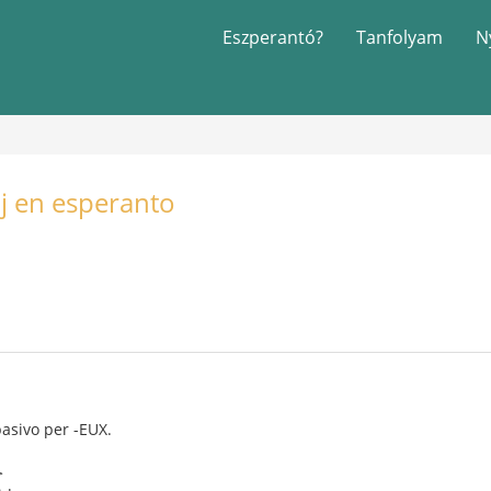
Eszperantó?
Tanfolyam
N
oj en esperanto
asivo per -EUX.
>