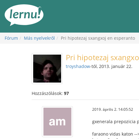
Tartalom
Fórum
Más nyelvekről
Pri hipotezaj sxangxoj en esperanto
Pri hipotezaj sxangx
troyshadow
-tól, 2013. január 22.
Hozzászólások:
97
2019. április 2. 14:05:52
gxenerala prepozicia p
faraono vidas katon --