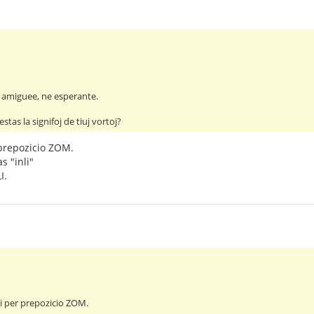
 amiguee, ne esperante.
estas la signifoj de tiuj vortoj?
prepozicio ZOM.
as "inli"
I.
i per prepozicio ZOM.