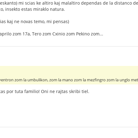
eskanto) mi scias ke altiro kaj malaltiro dependas de la distanco de
co, insekto estas miraklo natura.
alias kaj ne novas temo, mi pensas)
aprilo zom 17a, Tero zom Cxinio zom Pekino zom...
la ventron zom la umbulikon, zom la mano zom la mezfingro zom la unglo meta
as por tuta familio! Oni ne rajtas skribi tiel.