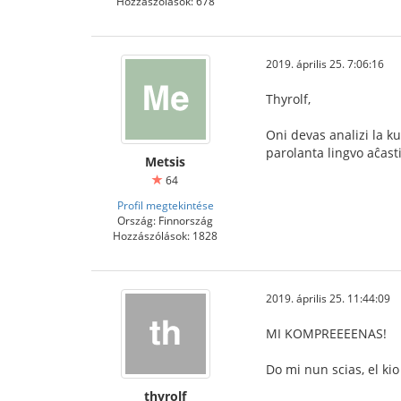
Hozzászólások: 678
2019. április 25. 7:06:16
Thyrolf,
Oni devas analizi la k
parolanta lingvo aĉast
Metsis
64
Profil megtekintése
Ország: Finnország
Hozzászólások: 1828
2019. április 25. 11:44:09
MI KOMPREEEENAS!
Do mi nun scias, el kio 
thyrolf