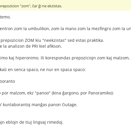
epozicion "zom", ĉar ĝi ne ekzistas.
 temo.
 ventron zom la umbulikon, zom la mano zom la mezfingro zom la un
prepozicion ZOM kiu "neekzistas" sed estas praktika.
e la analizon de PRI kiel afikson.
nimo kaj hiperonimo. Ili korespondas prepoziciojn zom kaj malzom, ri
aŭ en senca spaco, ne nur en spaca spaco:
aboranto
to por malzom, ekz "panoo" (kina ĝargono, por Panoramiko):
no' kunlaborantoj manĝas panon ĉiutage.
ajn eblojn de tiuj lingvaj rimedoj.