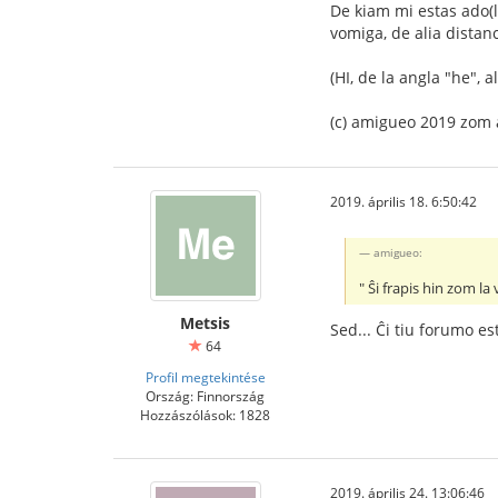
De kiam mi estas ado(l
vomiga, de alia distan
(HI, de la angla "he", 
(c) amigueo 2019 zom 
2019. április 18. 6:50:42
amigueo:
" Ŝi frapis hin zom 
Metsis
Sed... Ĉi tiu forumo est
64
Profil megtekintése
Ország: Finnország
Hozzászólások: 1828
2019. április 24. 13:06:46