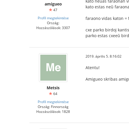
kato neŭas faraonan v
amigueo
kato estas neŭ faraona
47
Profil megtekintése
faraono vidas katon = 
Ország:
Hozzászólások: 3307
cxe parko birdoj kantis
parko estas cxeeŭ bir
2019. április 5. 8:16:02
Atentu!
Amigueo skribas amigu
Metsis
64
Profil megtekintése
Ország: Finnország
Hozzászólások: 1828