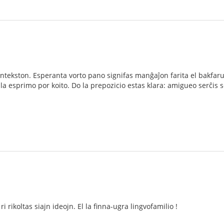
untekston. Esperanta vorto pano signifas manĝaĵon farita el bakfarun
ila esprimo por koito. Do la prepozicio estas klara: amigueo serĉi
ri rikoltas siajn ideojn. El la finna-ugra lingvofamilio !