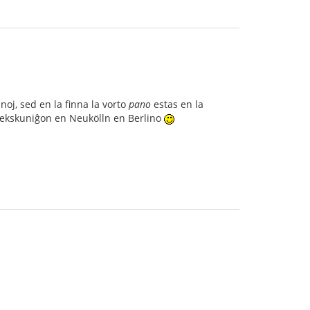
oj, sed en la finna la vorto
pano
estas en la
s sekskuniĝon en Neukölln en Berlino