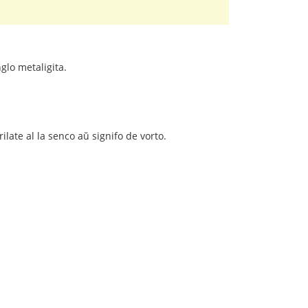
glo metaligita.
late al la senco aŭ signifo de vorto.