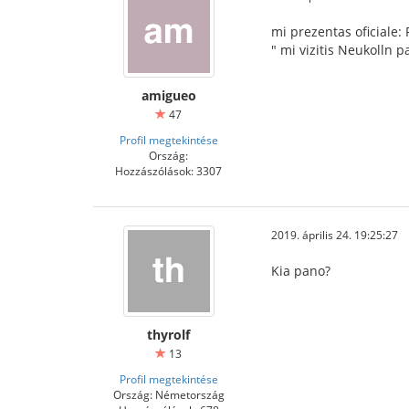
mi prezentas oficiale:
" mi vizitis Neukolln p
amigueo
47
Profil megtekintése
Ország:
Hozzászólások: 3307
2019. április 24. 19:25:27
Kia pano?
thyrolf
13
Profil megtekintése
Ország: Németország