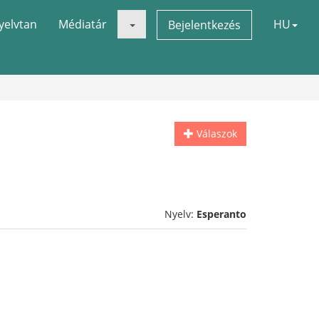
yelvtan
Médiatár
HU
Bejelentkezés
Válaszok
Nyelv:
Esperanto