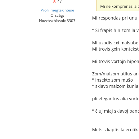
47
Mi ne komprenas la pr
Profil megtekintése
Ország:
Mi respondas pri unu
Hozzászólások: 3307
" Ŝi frapis hin zom la
Mi uzadis cxi malsube 
Mi trovis gxin kontekst
Mi trovis vortojn hipo
Zom/malzom utilus ank
" insekto zom muŝo
" sklavo malzom kunl
pli elegantus alia vor
" ĉiuj miaj sklavoj pa
Metsis kaptis la erotik