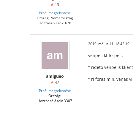
13
Profil megtekintése
Ország: Németország
Hozzászólások: 678
2019. május 11. 18:42:19
venpeli kt forpeli.
" rideto venpelis klien
amigueo
" ri foras min, venas vi
47
Profil megtekintése
Ország:
Hozzászólások: 3307