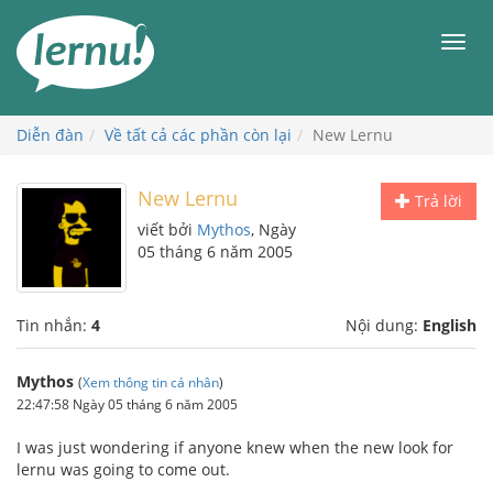
Đi
đến
Men
phần
nội
dung
Diễn đàn
Về tất cả các phần còn lại
New Lernu
New Lernu
Trả lời
viết bởi
Mythos
, Ngày
05 tháng 6 năm 2005
Tin nhắn:
4
Nội dung:
English
Mythos
(
Xem thông tin cá nhân
)
22:47:58 Ngày 05 tháng 6 năm 2005
I was just wondering if anyone knew when the new look for
lernu was going to come out.