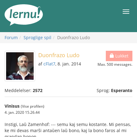
Til
indholdet
Men
Forum
Sproglige spil
Duonfrazo Ludo
Duonfrazo Ludo
Lukket
af
cFlat7
, 8. jan. 2014
Max. 500 messages.
Meddelelser:
2572
Sprog:
Esperanto
Vinisus
(Vise profilen)
4. jan. 2020 15.26.44
Instigi, Laŭ Zamenhof: --- semu kaj semu kostante. Mi pensas,
ke mi devas marŝi antaŭen laŭ bono, kaj la bono faros al mi
grandan bonon.