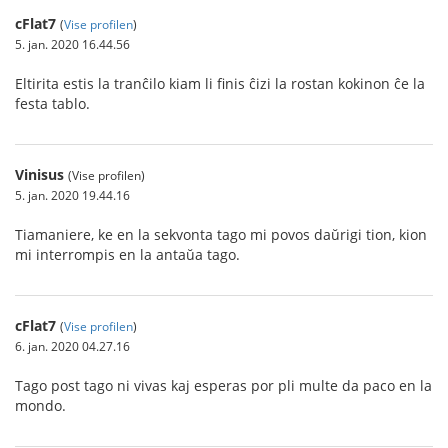
cFlat7
(
Vise profilen
)
5. jan. 2020 16.44.56
Eltirita estis la tranĉilo kiam li finis ĉizi la rostan kokinon ĉe la
festa tablo.
Vinisus
(Vise profilen)
5. jan. 2020 19.44.16
Tiamaniere, ke en la sekvonta tago mi povos daŭrigi tion, kion
mi interrompis en la antaŭa tago.
cFlat7
(
Vise profilen
)
6. jan. 2020 04.27.16
Tago post tago ni vivas kaj esperas por pli multe da paco en la
mondo.