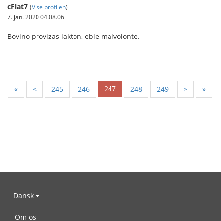
cFlat7
(
Vise profilen
)
7. jan. 2020 04.08.06
Bovino provizas lakton, eble malvolonte.
247
«
<
245
246
248
249
>
»
Dansk
Om os