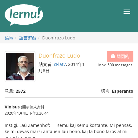
前
往
目
目
錄
錄
論壇
語言遊戲
Duonfrazo Ludo
Duonfrazo Ludo
關閉的
貼文者:
cFlat7
, 2014年1
Max. 500 messages.
月8日
訊息:
2572
語言:
Esperanto
Vinisus
(顯示個人資料)
2020年1月4日下午3:26:44
Instigi, Laŭ Zamenhof: --- semu kaj semu kostante. Mi pensas,
ke mi devas marŝi antaŭen laŭ bono, kaj la bono faros al mi
grandan bonon.