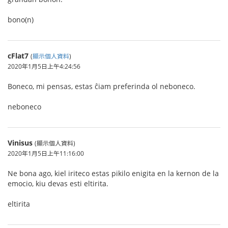
bono(n)
cFlat7
(
顯示個人資料
)
2020年1月5日上午4:24:56
Boneco, mi pensas, estas ĉiam preferinda ol neboneco.
neboneco
Vinisus
(顯示個人資料)
2020年1月5日上午11:16:00
Ne bona ago, kiel iriteco estas pikilo enigita en la kernon de la
emocio, kiu devas esti eltirita.
eltirita