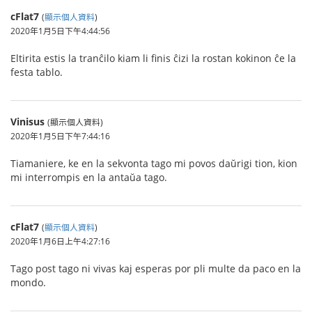
cFlat7
(
顯示個人資料
)
2020年1月5日下午4:44:56
Eltirita estis la tranĉilo kiam li finis ĉizi la rostan kokinon ĉe la
festa tablo.
Vinisus
(顯示個人資料)
2020年1月5日下午7:44:16
Tiamaniere, ke en la sekvonta tago mi povos daŭrigi tion, kion
mi interrompis en la antaŭa tago.
cFlat7
(
顯示個人資料
)
2020年1月6日上午4:27:16
Tago post tago ni vivas kaj esperas por pli multe da paco en la
mondo.