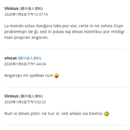
Vinisus
(顯示個人資料)
2020年1月6日下午12:37:16
La mondo estas danĝera loko por vivi, certe ni ne solvos ĉiujn
problemojn de ĝi, sed ni povas kaj devas kontribui por mildigi
nian propran angoron.
vincas
(
顯示個人資料
)
2020年1月6日下午1:44:34
Angorojn mi spektas nun
Vinisus
(顯示個人資料)
2020年1月6日下午5:02:23
Nun vi devas plori, ne nur vi, sed ankaŭ via bovino.