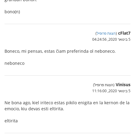
bono(n)
cFlat7
(
הצגת פרופיל
)
5 בינואר 2020, 04:24:56
Boneco, mi pensas, estas ĉiam preferinda ol neboneco.
neboneco
Vinisus
(הצגת פרופיל)
5 בינואר 2020, 11:16:00
Ne bona ago, kiel iriteco estas pikilo enigita en la kernon de la
emocio, kiu devas esti eltirita.
eltirita