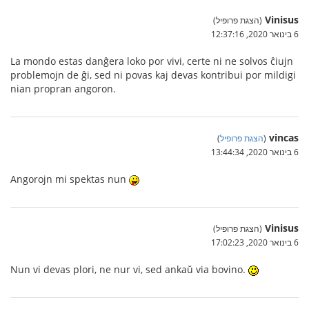
Vinisus
(הצגת פרופיל)
6 בינואר 2020, 12:37:16
La mondo estas danĝera loko por vivi, certe ni ne solvos ĉiujn
problemojn de ĝi, sed ni povas kaj devas kontribui por mildigi
nian propran angoron.
vincas
(
הצגת פרופיל
)
6 בינואר 2020, 13:44:34
Angorojn mi spektas nun
Vinisus
(הצגת פרופיל)
6 בינואר 2020, 17:02:23
Nun vi devas plori, ne nur vi, sed ankaŭ via bovino.