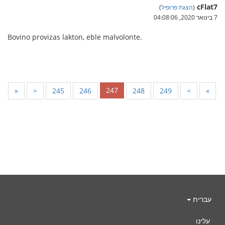
cFlat7
(
הצגת פרופיל
)
7 בינואר 2020, 04:08:06
Bovino provizas lakton, eble malvolonte.
247
«
<
245
246
248
249
>
»
עברית
עלינו