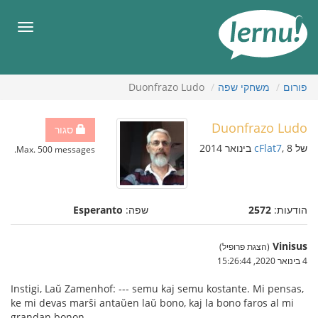
תוכן
עניינים
תפריט
פורום
משחקי שפה
Duonfrazo Ludo
Duonfrazo Ludo
סגור
של
, 8 בינואר 2014
cFlat7
Max. 500 messages.
הודעות:
2572
שפה:
Esperanto
Vinisus
(הצגת פרופיל)
4 בינואר 2020, 15:26:44
Instigi, Laŭ Zamenhof: --- semu kaj semu kostante. Mi pensas,
ke mi devas marŝi antaŭen laŭ bono, kaj la bono faros al mi
grandan bonon.