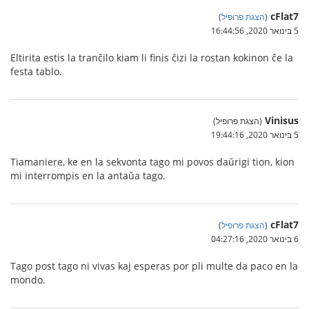
cFlat7
(
הצגת פרופיל
)
5 בינואר 2020, 16:44:56
Eltirita estis la tranĉilo kiam li finis ĉizi la rostan kokinon ĉe la
festa tablo.
Vinisus
(הצגת פרופיל)
5 בינואר 2020, 19:44:16
Tiamaniere, ke en la sekvonta tago mi povos daŭrigi tion, kion
mi interrompis en la antaŭa tago.
cFlat7
(
הצגת פרופיל
)
6 בינואר 2020, 04:27:16
Tago post tago ni vivas kaj esperas por pli multe da paco en la
mondo.