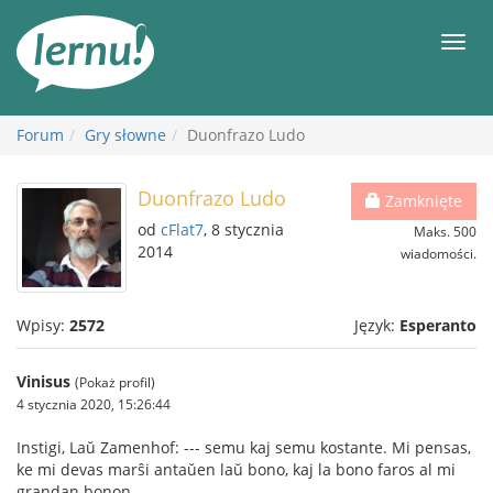
Więcej
Men
Forum
Gry słowne
Duonfrazo Ludo
Duonfrazo Ludo
Zamknięte
od
cFlat7
, 8 stycznia
Maks. 500
2014
wiadomości.
Wpisy:
2572
Język:
Esperanto
Vinisus
(Pokaż profil)
4 stycznia 2020, 15:26:44
Instigi, Laŭ Zamenhof: --- semu kaj semu kostante. Mi pensas,
ke mi devas marŝi antaŭen laŭ bono, kaj la bono faros al mi
grandan bonon.