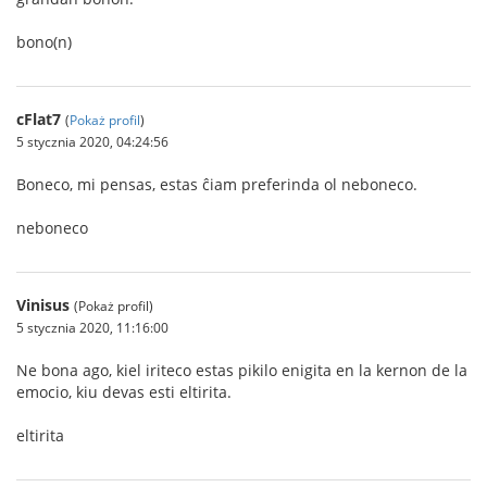
bono(n)
cFlat7
(
Pokaż profil
)
5 stycznia 2020, 04:24:56
Boneco, mi pensas, estas ĉiam preferinda ol neboneco.
neboneco
Vinisus
(Pokaż profil)
5 stycznia 2020, 11:16:00
Ne bona ago, kiel iriteco estas pikilo enigita en la kernon de la
emocio, kiu devas esti eltirita.
eltirita