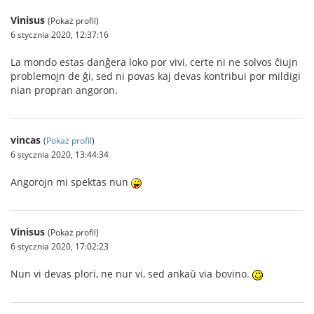
Vinisus
(Pokaż profil)
6 stycznia 2020, 12:37:16
La mondo estas danĝera loko por vivi, certe ni ne solvos ĉiujn
problemojn de ĝi, sed ni povas kaj devas kontribui por mildigi
nian propran angoron.
vincas
(
Pokaż profil
)
6 stycznia 2020, 13:44:34
Angorojn mi spektas nun
Vinisus
(Pokaż profil)
6 stycznia 2020, 17:02:23
Nun vi devas plori, ne nur vi, sed ankaŭ via bovino.