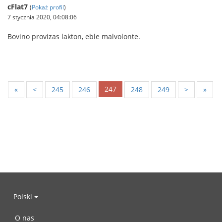
cFlat7
(
Pokaż profil
)
7 stycznia 2020, 04:08:06
Bovino provizas lakton, eble malvolonte.
247
«
<
245
246
248
249
>
»
Polski
O nas