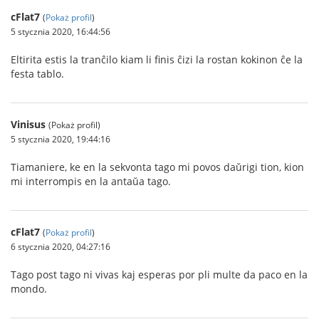
cFlat7
(
Pokaż profil
)
5 stycznia 2020, 16:44:56
Eltirita estis la tranĉilo kiam li finis ĉizi la rostan kokinon ĉe la
festa tablo.
Vinisus
(Pokaż profil)
5 stycznia 2020, 19:44:16
Tiamaniere, ke en la sekvonta tago mi povos daŭrigi tion, kion
mi interrompis en la antaŭa tago.
cFlat7
(
Pokaż profil
)
6 stycznia 2020, 04:27:16
Tago post tago ni vivas kaj esperas por pli multe da paco en la
mondo.