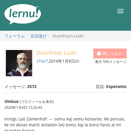
目
次
メ
へ
ニ
ュ
ー
フォーラム
言語遊び
Duonfrazo Ludo
Duonfrazo Ludo
閉じられた
cFlat7
,2014年1月8日の
最大 500メッセージ
メッセージ:
2572
言語:
Esperanto
Vinisus
(プロフィールを表示)
2020年1月4日 15:26:44
Instigi, Laŭ Zamenhof: --- semu kaj semu kostante. Mi pensas,
ke mi devas marŝi antaŭen laŭ bono, kaj la bono faros al mi
grandan bonon.