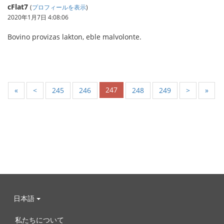
cFlat7
(
プロフィールを表示
)
2020年1月7日 4:08:06
Bovino provizas lakton, eble malvolonte.
247
«
<
245
246
248
249
>
»
日本語
私たちについて