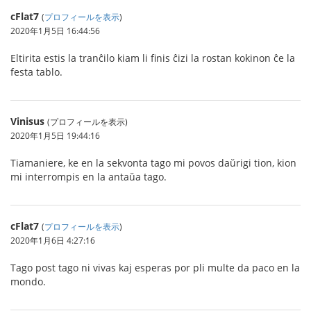
cFlat7
(
プロフィールを表示
)
2020年1月5日 16:44:56
Eltirita estis la tranĉilo kiam li finis ĉizi la rostan kokinon ĉe la
festa tablo.
Vinisus
(プロフィールを表示)
2020年1月5日 19:44:16
Tiamaniere, ke en la sekvonta tago mi povos daŭrigi tion, kion
mi interrompis en la antaŭa tago.
cFlat7
(
プロフィールを表示
)
2020年1月6日 4:27:16
Tago post tago ni vivas kaj esperas por pli multe da paco en la
mondo.