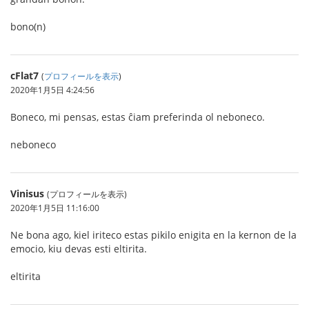
bono(n)
cFlat7
(
プロフィールを表示
)
2020年1月5日 4:24:56
Boneco, mi pensas, estas ĉiam preferinda ol neboneco.
neboneco
Vinisus
(プロフィールを表示)
2020年1月5日 11:16:00
Ne bona ago, kiel iriteco estas pikilo enigita en la kernon de la
emocio, kiu devas esti eltirita.
eltirita