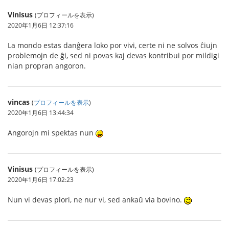
Vinisus
(プロフィールを表示)
2020年1月6日 12:37:16
La mondo estas danĝera loko por vivi, certe ni ne solvos ĉiujn
problemojn de ĝi, sed ni povas kaj devas kontribui por mildigi
nian propran angoron.
vincas
(
プロフィールを表示
)
2020年1月6日 13:44:34
Angorojn mi spektas nun
Vinisus
(プロフィールを表示)
2020年1月6日 17:02:23
Nun vi devas plori, ne nur vi, sed ankaŭ via bovino.