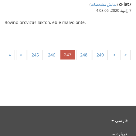
cFlat7
(
نمایش مشخصات
)
7 ژانویهٔ 2020،‏ 4:08:06
Bovino provizas lakton, eble malvolonte.
247
«
<
245
246
248
249
>
»
فارسی
درباره ما