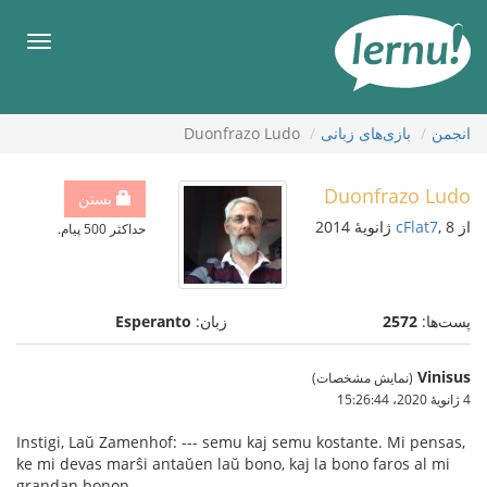
رود
ه
فهرس
حتوا
انجمن
بازی‌های زبانی
Duonfrazo Ludo
Duonfrazo Ludo
بستن
از
, 8 ژانویهٔ 2014
cFlat7
حداکثر 500 پیام.
پست‌ها:
2572
زبان:
Esperanto
Vinisus
(نمایش مشخصات)
4 ژانویهٔ 2020،‏ 15:26:44
Instigi, Laŭ Zamenhof: --- semu kaj semu kostante. Mi pensas,
ke mi devas marŝi antaŭen laŭ bono, kaj la bono faros al mi
grandan bonon.