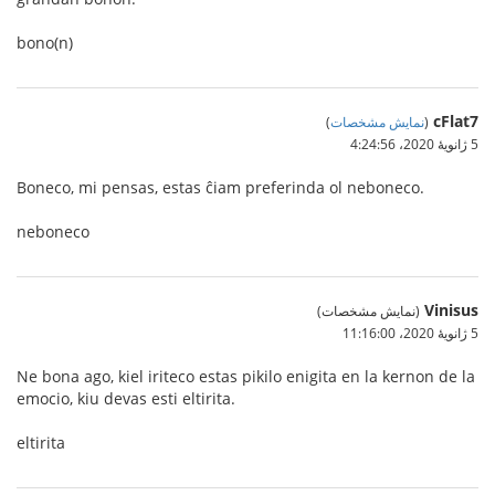
bono(n)
cFlat7
(
نمایش مشخصات
)
5 ژانویهٔ 2020،‏ 4:24:56
Boneco, mi pensas, estas ĉiam preferinda ol neboneco.
neboneco
Vinisus
(نمایش مشخصات)
5 ژانویهٔ 2020،‏ 11:16:00
Ne bona ago, kiel iriteco estas pikilo enigita en la kernon de la
emocio, kiu devas esti eltirita.
eltirita