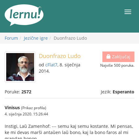
Sadržaj
Meni
Forum
Jezične igre
Duonfrazo Ludo
Duonfrazo Ludo
Zaključaj
od
cFlat7
, 8. siječnja
Najviše 500 poruka.
2014.
Poruke:
2572
Jezik:
Esperanto
Vinisus
(Prikaz profila)
4. siječnja 2020. 15:26:44
Instigi, Laŭ Zamenhof: --- semu kaj semu kostante. Mi pensas,
ke mi devas marŝi antaŭen laŭ bono, kaj la bono faros al mi
grandan bonon.