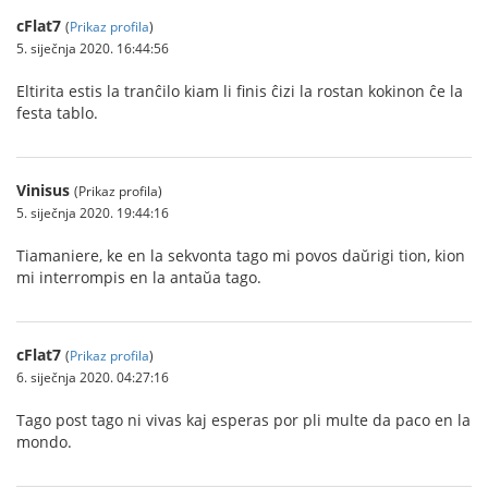
cFlat7
(
Prikaz profila
)
5. siječnja 2020. 16:44:56
Eltirita estis la tranĉilo kiam li finis ĉizi la rostan kokinon ĉe la
festa tablo.
Vinisus
(Prikaz profila)
5. siječnja 2020. 19:44:16
Tiamaniere, ke en la sekvonta tago mi povos daŭrigi tion, kion
mi interrompis en la antaŭa tago.
cFlat7
(
Prikaz profila
)
6. siječnja 2020. 04:27:16
Tago post tago ni vivas kaj esperas por pli multe da paco en la
mondo.