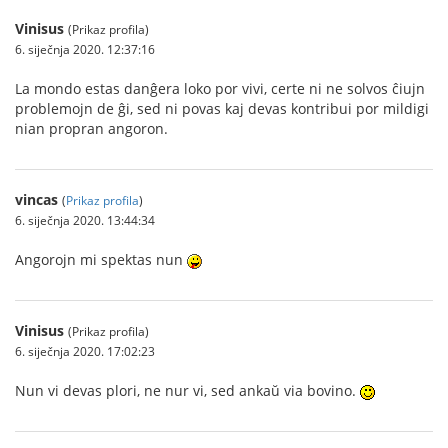
Vinisus
(Prikaz profila)
6. siječnja 2020. 12:37:16
La mondo estas danĝera loko por vivi, certe ni ne solvos ĉiujn
problemojn de ĝi, sed ni povas kaj devas kontribui por mildigi
nian propran angoron.
vincas
(
Prikaz profila
)
6. siječnja 2020. 13:44:34
Angorojn mi spektas nun
Vinisus
(Prikaz profila)
6. siječnja 2020. 17:02:23
Nun vi devas plori, ne nur vi, sed ankaŭ via bovino.