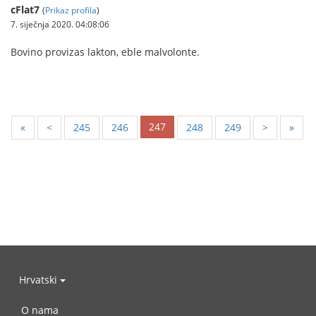
cFlat7
(
Prikaz profila
)
7. siječnja 2020. 04:08:06
Bovino provizas lakton, eble malvolonte.
247
«
<
245
246
248
249
>
»
Hrvatski
O nama