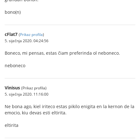
bono(n)
cFlat7
(
Prikaz profila
)
5. siječnja 2020. 04:24:56
Boneco, mi pensas, estas ĉiam preferinda ol neboneco.
neboneco
Vinisus
(Prikaz profila)
5. siječnja 2020. 11:16:00
Ne bona ago, kiel iriteco estas pikilo enigita en la kernon de la
emocio, kiu devas esti eltirita.
eltirita