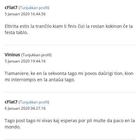
cFlat7
(
Tunjukkan profil
)
5 Januari 2020 16.44.56
Eltirita estis la tranĉilo kiam li finis ĉizi la rostan kokinon ĉe la
festa tablo.
Vinisus
(Tunjukkan profil)
5 Januari 2020 19.44.16
Tiamaniere, ke en la sekvonta tago mi povos daŭrigi tion, kion
mi interrompis en la antaŭa tago.
cFlat7
(
Tunjukkan profil
)
6 Januari 2020 04.27.16
Tago post tago ni vivas kaj esperas por pli multe da paco en la
mondo.