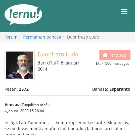
Ke
daftar
Men
isi
Forum
Permainan bahasa
Duonfrazo Ludo
Duonfrazo Ludo
Tertutup
dari
cFlat7
, 8 Januari
Max. 500 messages.
2014
Pesan:
2572
Bahasa:
Esperanto
Vinisus
(Tunjukkan profil)
4 Januari 2020 15.26.44
Instigi, Laŭ Zamenhof: --- semu kaj semu kostante. Mi pensas,
ke mi devas marŝi antaŭen laŭ bono, kaj la bono faros al mi
grandan bonon.