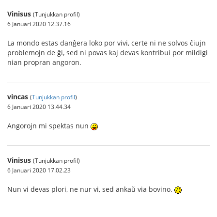
Vinisus
(Tunjukkan profil)
6 Januari 2020 12.37.16
La mondo estas danĝera loko por vivi, certe ni ne solvos ĉiujn
problemojn de ĝi, sed ni povas kaj devas kontribui por mildigi
nian propran angoron.
vincas
(
Tunjukkan profil
)
6 Januari 2020 13.44.34
Angorojn mi spektas nun
Vinisus
(Tunjukkan profil)
6 Januari 2020 17.02.23
Nun vi devas plori, ne nur vi, sed ankaŭ via bovino.