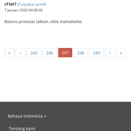
cFlat7
(
Tunjukkan profil
)
7 Januari 2020 04.08.06
Bovino provizas lakton, eble malvolonte.
247
«
<
245
246
248
249
>
»
Bahasa Indonesia
Tentang kami