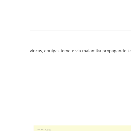
vincas, enuigas iomete via malamika propagando ko
vincas: