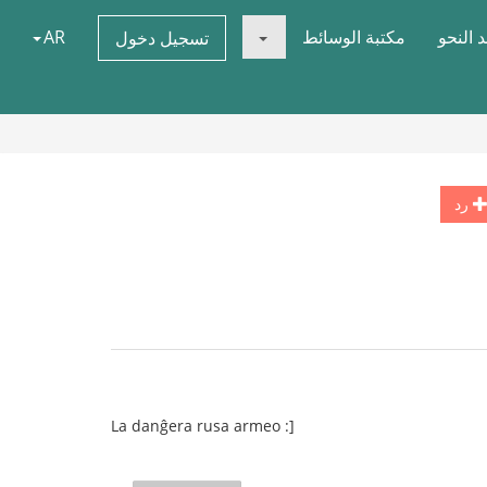
 النحو
مكتبة الوسائط
AR
تسجيل دخول
رد
La danĝera rusa armeo :]