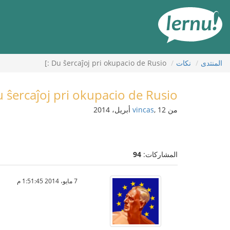
لى
لمحتويات
المنتدى
نكات
Du ŝercaĵoj pri okupacio de Rusio :]
 ŝercaĵoj pri okupacio de Rusio :]
من
, 12 أبريل، 2014
vincas
المشاركات:
94
7 مايو، 2014 1:51:45 م