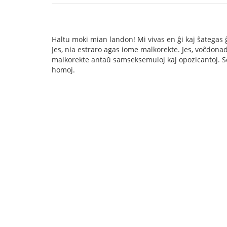
Haltu moki mian landon! Mi vivas en ĝi kaj ŝategas 
Jes, nia estraro agas iome malkorekte. Jes, voĉdona
malkorekte antaŭ samseksemuloj kaj opozicantoj. Se
homoj.