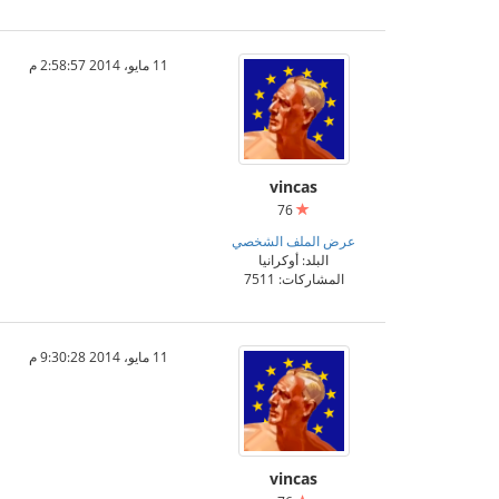
11 مايو، 2014 2:58:57 م
vincas
76
عرض الملف الشخصي
البلد: أوكرانيا
المشاركات: 7511
11 مايو، 2014 9:30:28 م
vincas