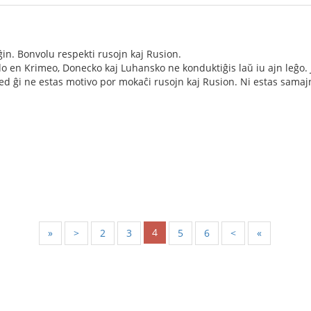
ĝin. Bonvolu respekti rusojn kaj Rusion.
do en Krimeo, Donecko kaj Luhansko ne konduktiĝis laŭ iu ajn leĝo. 
d ĝi ne estas motivo por mokaĉi rusojn kaj Rusion. Ni estas samajn
4
«
<
2
3
5
6
>
»