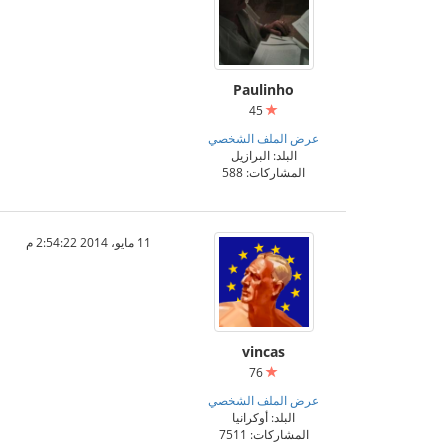
Paulinho
45
عرض الملف الشخصي
البلد: البرازيل
المشاركات: 588
11 مايو، 2014 2:54:22 م
vincas
76
عرض الملف الشخصي
البلد: أوكرانيا
المشاركات: 7511