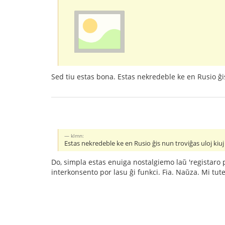
Sed tiu estas bona. Estas nekredeble ke en Rusio ĝi
klmn:
Estas nekredeble ke en Rusio ĝis nun troviĝas uloj kiu
Do, simpla estas enuiga nostalgiemo laŭ 'registaro pri
interkonsento por lasu ĝi funkci. Fia. Naŭza. Mi tute