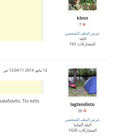
klmn
7
عرض الملف الشخصي
البلد:
المشاركات: 743
12 مايو، 2014 12:04:11 ص
alaŝovilo. Tio estis
lagtendisto
20
عرض الملف الشخصي
البلد: ألمانيا
المشاركات: 1428