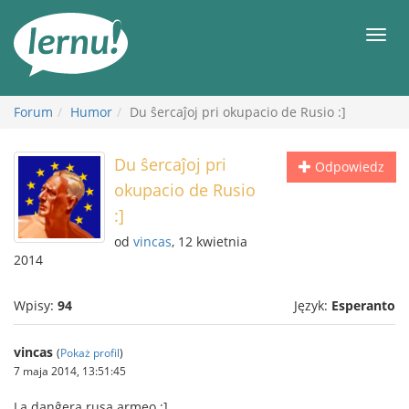
Więcej
Men
Forum
Humor
Du ŝercaĵoj pri okupacio de Rusio :]
Du ŝercaĵoj pri
Odpowiedz
okupacio de Rusio
:]
od
vincas
, 12 kwietnia
2014
Wpisy:
94
Język:
Esperanto
vincas
(
Pokaż profil
)
7 maja 2014, 13:51:45
La danĝera rusa armeo :]