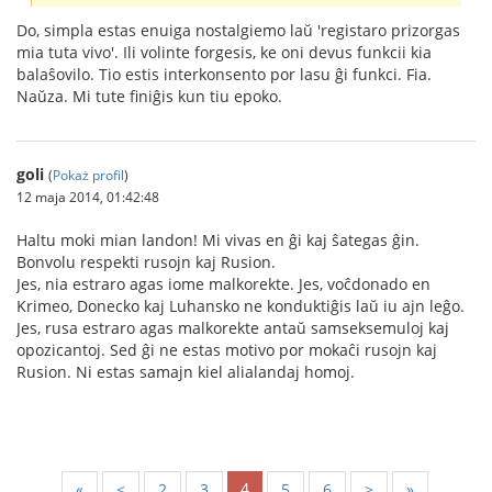
Do, simpla estas enuiga nostalgiemo laŭ 'registaro prizorgas
mia tuta vivo'. Ili volinte forgesis, ke oni devus funkcii kia
balaŝovilo. Tio estis interkonsento por lasu ĝi funkci. Fia.
Naŭza. Mi tute finiĝis kun tiu epoko.
goli
(
Pokaż profil
)
12 maja 2014, 01:42:48
Haltu moki mian landon! Mi vivas en ĝi kaj ŝategas ĝin.
Bonvolu respekti rusojn kaj Rusion.
Jes, nia estraro agas iome malkorekte. Jes, voĉdonado en
Krimeo, Donecko kaj Luhansko ne konduktiĝis laŭ iu ajn leĝo.
Jes, rusa estraro agas malkorekte antaŭ samseksemuloj kaj
opozicantoj. Sed ĝi ne estas motivo por mokaĉi rusojn kaj
Rusion. Ni estas samajn kiel alialandaj homoj.
4
«
<
2
3
5
6
>
»