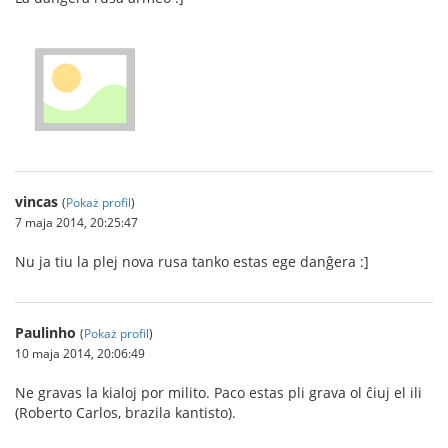
vincas
(
Pokaż profil
)
7 maja 2014, 20:25:47
Nu ja tiu la plej nova rusa tanko estas ege danĝera :]
Paulinho
(
Pokaż profil
)
10 maja 2014, 20:06:49
Ne gravas la kialoj por milito. Paco estas pli grava ol ĉiuj el ili
(Roberto Carlos, brazila kantisto).