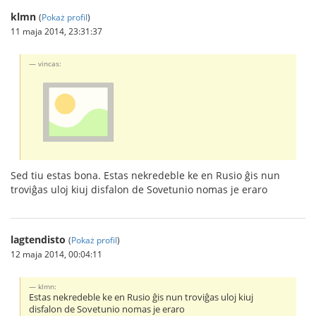
klmn
(
Pokaż profil
)
11 maja 2014, 23:31:37
vincas:
Sed tiu estas bona. Estas nekredeble ke en Rusio ĝis nun
troviĝas uloj kiuj disfalon de Sovetunio nomas je eraro
lagtendisto
(
Pokaż profil
)
12 maja 2014, 00:04:11
klmn:
Estas nekredeble ke en Rusio ĝis nun troviĝas uloj kiuj
disfalon de Sovetunio nomas je eraro