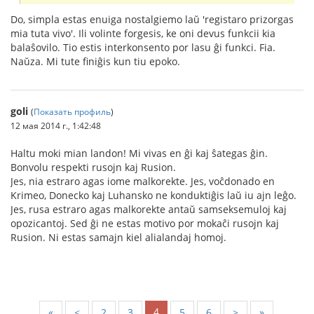
Do, simpla estas enuiga nostalgiemo laŭ 'registaro prizorgas
mia tuta vivo'. Ili volinte forgesis, ke oni devus funkcii kia
balaŝovilo. Tio estis interkonsento por lasu ĝi funkci. Fia.
Naŭza. Mi tute finiĝis kun tiu epoko.
goli
(
Показать профиль
)
12 мая 2014 г., 1:42:48
Haltu moki mian landon! Mi vivas en ĝi kaj ŝategas ĝin.
Bonvolu respekti rusojn kaj Rusion.
Jes, nia estraro agas iome malkorekte. Jes, voĉdonado en
Krimeo, Donecko kaj Luhansko ne konduktiĝis laŭ iu ajn leĝo.
Jes, rusa estraro agas malkorekte antaŭ samseksemuloj kaj
opozicantoj. Sed ĝi ne estas motivo por mokaĉi rusojn kaj
Rusion. Ni estas samajn kiel alialandaj homoj.
4
«
<
2
3
5
6
>
»