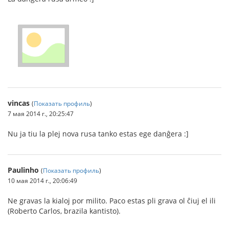
vincas
(
Показать профиль
)
7 мая 2014 г., 20:25:47
Nu ja tiu la plej nova rusa tanko estas ege danĝera :]
Paulinho
(
Показать профиль
)
10 мая 2014 г., 20:06:49
Ne gravas la kialoj por milito. Paco estas pli grava ol ĉiuj el ili
(Roberto Carlos, brazila kantisto).