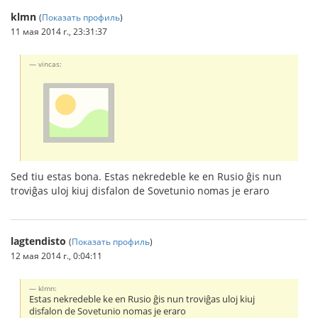
klmn
(
Показать профиль
)
11 мая 2014 г., 23:31:37
vincas:
Sed tiu estas bona. Estas nekredeble ke en Rusio ĝis nun
troviĝas uloj kiuj disfalon de Sovetunio nomas je eraro
lagtendisto
(
Показать профиль
)
12 мая 2014 г., 0:04:11
klmn:
Estas nekredeble ke en Rusio ĝis nun troviĝas uloj kiuj
disfalon de Sovetunio nomas je eraro