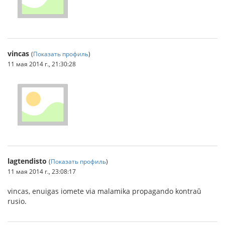
vincas
(
Показать профиль
)
11 мая 2014 г., 21:30:28
lagtendisto
(
Показать профиль
)
11 мая 2014 г., 23:08:17
vincas, enuigas iomete via malamika propagando kontraŭ
rusio.