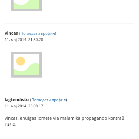
vincas
(
Погледати профил
)
11. мај 2014. 21.30.28
lagtendisto
(
Погледати профил
)
11. мај 2014. 23.08.17
vincas, enuigas iomete via malamika propagando kontraŭ
rusio.