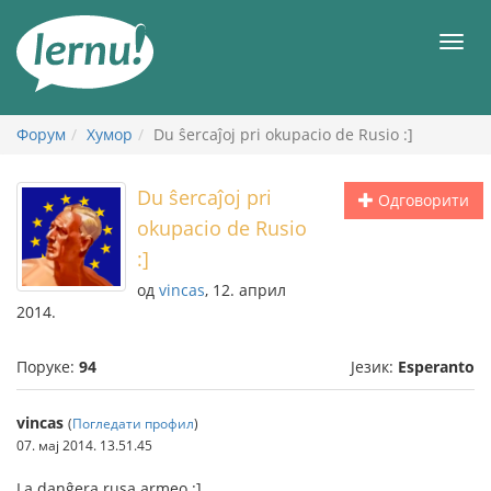
У
садржају
Мен
Форум
Хумор
Du ŝercaĵoj pri okupacio de Rusio :]
Du ŝercaĵoj pri
Одговорити
okupacio de Rusio
:]
од
vincas
, 12. април
2014.
Поруке:
94
Језик:
Esperanto
vincas
(
Погледати профил
)
07. мај 2014. 13.51.45
La danĝera rusa armeo :]