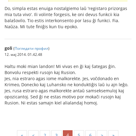
Do, simpla estas enuiga nostalgiemo laŭ 'registaro prizorgas
mia tuta vivo'. Ili volinte forgesis, ke oni devus funkcii kia
balaŝovilo. Tio estis interkonsento por lasu ĝi funkci. Fia.
Naŭza. Mi tute finiĝis kun tiu epoko.
goli
(
Погледати профил
)
12. мај 2014. 01.42.48
Haltu moki mian landon! Mi vivas en ĝi kaj ŝategas ĝin.
Bonvolu respekti rusojn kaj Rusion.
Jes, nia estraro agas iome malkorekte. Jes, voĉdonado en
Krimeo, Donecko kaj Luhansko ne konduktiĝis laŭ iu ajn leĝo.
Jes, rusa estraro agas malkorekte antaŭ samseksemuloj kaj
opozicantoj. Sed ĝi ne estas motivo por mokaĉi rusojn kaj
Rusion. Ni estas samajn kiel alialandaj homoj.
4
«
<
2
3
5
6
>
»