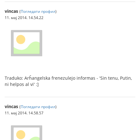
vincas
(
Погледати профил
)
11. мај 2014. 14.54.22
Traduko: Arĥangelska frenezulejo informas - 'Sin tenu, Putin,
ni helpos al vi' :]
vincas
(
Погледати профил
)
11. мај 2014. 14.58.57