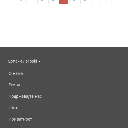
Српски / srpski
О нама
Екипа
Подржавајте нас
Libro
Приватност