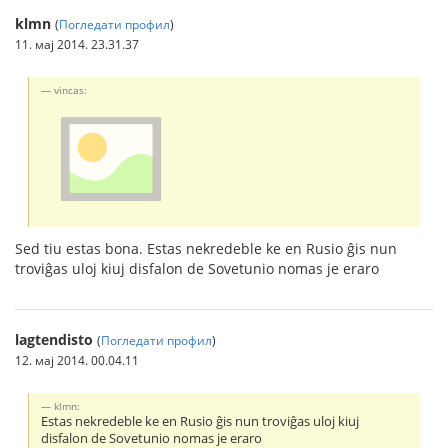
klmn
(
Погледати профил
)
11. мај 2014. 23.31.37
vincas:
Sed tiu estas bona. Estas nekredeble ke en Rusio ĝis nun
troviĝas uloj kiuj disfalon de Sovetunio nomas je eraro
lagtendisto
(
Погледати профил
)
12. мај 2014. 00.04.11
klmn:
Estas nekredeble ke en Rusio ĝis nun troviĝas uloj kiuj
disfalon de Sovetunio nomas je eraro