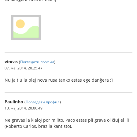
vincas
(
Погледати профил
)
07. мај 2014. 20.25.47
Nu ja tiu la plej nova rusa tanko estas ege danĝera :]
Paulinho
(
Погледати профил
)
10. мај 2014. 20.06.49
Ne gravas la kialoj por milito. Paco estas pli grava ol ĉiuj el ili
(Roberto Carlos, brazila kantisto).