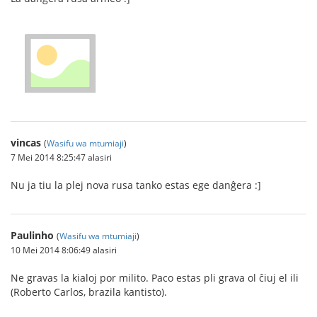
vincas
(
Wasifu wa mtumiaji
)
7 Mei 2014 8:25:47 alasiri
Nu ja tiu la plej nova rusa tanko estas ege danĝera :]
Paulinho
(
Wasifu wa mtumiaji
)
10 Mei 2014 8:06:49 alasiri
Ne gravas la kialoj por milito. Paco estas pli grava ol ĉiuj el ili
(Roberto Carlos, brazila kantisto).