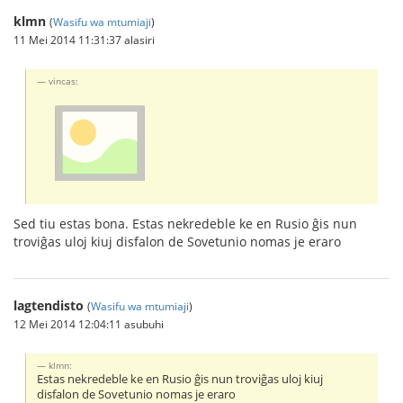
klmn
(
Wasifu wa mtumiaji
)
11 Mei 2014 11:31:37 alasiri
vincas:
Sed tiu estas bona. Estas nekredeble ke en Rusio ĝis nun
troviĝas uloj kiuj disfalon de Sovetunio nomas je eraro
lagtendisto
(
Wasifu wa mtumiaji
)
12 Mei 2014 12:04:11 asubuhi
klmn:
Estas nekredeble ke en Rusio ĝis nun troviĝas uloj kiuj
disfalon de Sovetunio nomas je eraro