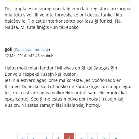
Do, simpla estas enuiga nostalgiemo laŭ 'registaro prizorgas
mia tuta vivo'. Ili volinte forgesis, ke oni devus funkcii kia
balaŝovilo. Tio estis interkonsento por lasu ĝi funkci. Fia.
Naŭza. Mi tute finiĝis kun tiu epoko.
goli
(
Wasifu wa mtumiaji
)
12 Mei 2014 1:42:48 asubuhi
Haltu moki mian landon! Mi vivas en ĝi kaj ŝategas ĝin.
Bonvolu respekti rusojn kaj Rusion.
Jes, nia estraro agas iome malkorekte. Jes, voĉdonado en
Krimeo, Donecko kaj Luhansko ne konduktiĝis laŭ iu ajn leĝo.
Jes, rusa estraro agas malkorekte antaŭ samseksemuloj kaj
opozicantoj. Sed ĝi ne estas motivo por mokaĉi rusojn kaj
Rusion. Ni estas samajn kiel alialandaj homoj.
4
«
<
2
3
5
6
>
»