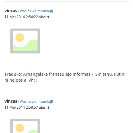
vincas
(
Wasifu wa mtumiaji
)
11 Mei 2014 2:54:22 alasiri
Traduko: Arĥangelska frenezulejo informas - 'Sin tenu, Putin,
ni helpos al vi' :]
vincas
(
Wasifu wa mtumiaji
)
11 Mei 2014 2:58:57 alasiri