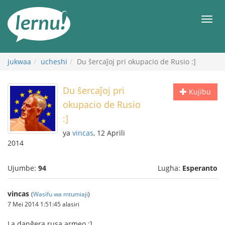
Kwa
maudhui
orod
jukwaa
ucheshi
Du ŝercaĵoj pri okupacio de Rusio :]
Du ŝercaĵoj pri
Kujibu
okupacio de Rusio
:]
ya
vincas
, 12 Aprili
2014
Ujumbe:
94
Lugha:
Esperanto
vincas
(
Wasifu wa mtumiaji
)
7 Mei 2014 1:51:45 alasiri
La danĝera rusa armeo :]