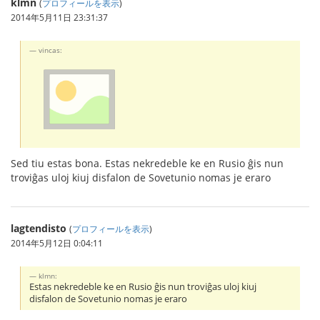
klmn
(
プロフィールを表示
)
2014年5月11日 23:31:37
vincas:
Sed tiu estas bona. Estas nekredeble ke en Rusio ĝis nun
troviĝas uloj kiuj disfalon de Sovetunio nomas je eraro
lagtendisto
(
プロフィールを表示
)
2014年5月12日 0:04:11
klmn:
Estas nekredeble ke en Rusio ĝis nun troviĝas uloj kiuj
disfalon de Sovetunio nomas je eraro