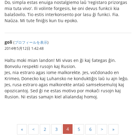
Do, simpla estas enuiga nostalgiemo laŭ 'registaro prizorgas
mia tuta vivo'. Ili volinte forgesis, ke oni devus funkcii kia
balaŝovilo. Tio estis interkonsento por lasu ĝi funkci. Fia.
Naŭza. Mi tute finiĝis kun tiu epoko.
goli
(
プロフィールを表示
)
2014年5月12日 1:42:48
Haltu moki mian landon! Mi vivas en ĝi kaj ŝategas ĝin.
Bonvolu respekti rusojn kaj Rusion.
Jes, nia estraro agas iome malkorekte. Jes, voĉdonado en
Krimeo, Donecko kaj Luhansko ne konduktiĝis laŭ iu ajn leĝo.
Jes, rusa estraro agas malkorekte antaŭ samseksemuloj kaj
opozicantoj. Sed ĝi ne estas motivo por mokaĉi rusojn kaj
Rusion. Ni estas samajn kiel alialandaj homoj.
4
«
<
2
3
5
6
>
»