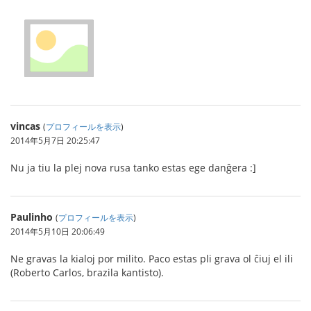
vincas
(
プロフィールを表示
)
2014年5月7日 20:25:47
Nu ja tiu la plej nova rusa tanko estas ege danĝera :]
Paulinho
(
プロフィールを表示
)
2014年5月10日 20:06:49
Ne gravas la kialoj por milito. Paco estas pli grava ol ĉiuj el ili
(Roberto Carlos, brazila kantisto).