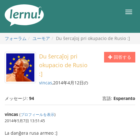
目
次
メ
へ
ニ
ュ
ー
フォーラム
ユーモア
Du ŝercaĵoj pri okupacio de Rusio :]
Du ŝercaĵoj pri
回答する
okupacio de Rusio
:]
vincas
,2014年4月12日の
メッセージ:
94
言語:
Esperanto
vincas
(
プロフィールを表示
)
2014年5月7日 13:51:45
La danĝera rusa armeo :]