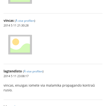
vincas
(
Å vise profilen
)
2014 5 11 21:30:28
lagtendisto
(
Å vise profilen
)
2014 5 11 23:08:17
vincas, enuigas iomete via malamika propagando kontraŭ
rusio.