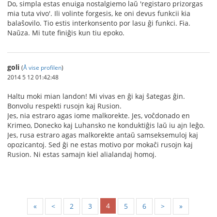
Do, simpla estas enuiga nostalgiemo laŭ 'registaro prizorgas
mia tuta vivo'. Ili volinte forgesis, ke oni devus funkcii kia
balaŝovilo. Tio estis interkonsento por lasu ĝi funkci. Fia.
Naŭza. Mi tute finiĝis kun tiu epoko.
goli
(
Å vise profilen
)
2014 5 12 01:42:48
Haltu moki mian landon! Mi vivas en ĝi kaj ŝategas ĝin.
Bonvolu respekti rusojn kaj Rusion.
Jes, nia estraro agas iome malkorekte. Jes, voĉdonado en
Krimeo, Donecko kaj Luhansko ne konduktiĝis laŭ iu ajn leĝo.
Jes, rusa estraro agas malkorekte antaŭ samseksemuloj kaj
opozicantoj. Sed ĝi ne estas motivo por mokaĉi rusojn kaj
Rusion. Ni estas samajn kiel alialandaj homoj.
4
«
<
2
3
5
6
>
»