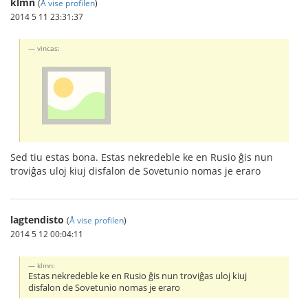
klmn
(
Å vise profilen
)
2014 5 11 23:31:37
vincas:
Sed tiu estas bona. Estas nekredeble ke en Rusio ĝis nun
troviĝas uloj kiuj disfalon de Sovetunio nomas je eraro
lagtendisto
(
Å vise profilen
)
2014 5 12 00:04:11
klmn:
Estas nekredeble ke en Rusio ĝis nun troviĝas uloj kiuj
disfalon de Sovetunio nomas je eraro