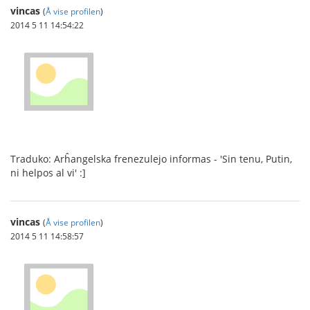
vincas
(
Å vise profilen
)
2014 5 11 14:54:22
Traduko: Arĥangelska frenezulejo informas - 'Sin tenu, Putin,
ni helpos al vi' :]
vincas
(
Å vise profilen
)
2014 5 11 14:58:57