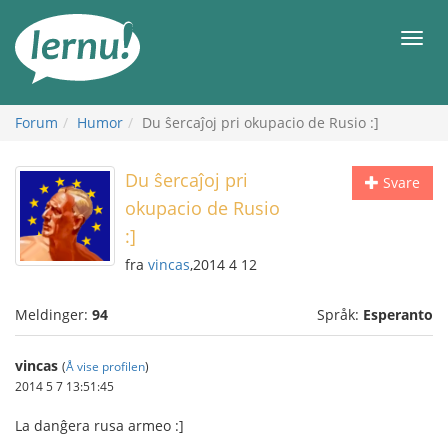
Til
innholdet
Meny
Forum
Humor
Du ŝercaĵoj pri okupacio de Rusio :]
Du ŝercaĵoj pri
Svare
okupacio de Rusio
:]
fra
vincas
,2014 4 12
Meldinger:
94
Språk:
Esperanto
vincas
(
Å vise profilen
)
2014 5 7 13:51:45
La danĝera rusa armeo :]