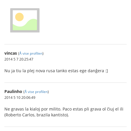
vincas
(
Å vise profilen
)
2014 5 7 20:25:47
Nu ja tiu la plej nova rusa tanko estas ege danĝera :]
Paulinho
(
Å vise profilen
)
2014 5 10 20:06:49
Ne gravas la kialoj por milito. Paco estas pli grava ol ĉiuj el ili
(Roberto Carlos, brazila kantisto).