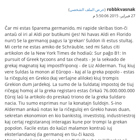
robbkvasnak
(
عرض الملف الشخصي
)
27 فبراير، 2015 5:50:06 م
Ĉar mi estas ŝparema germanido, mi rapide skribas tion-ĉi
antaŭ ol iri al Aldi por butikumi (jes! Ni havas Aldi en Florido
nun!) Se la germanoj pagus la 'grekan' ŝuldon ili estus stultaj.
Mi certe ne estas amiko de Schräuble, sed mi ŝatus citi
artikolon de la New York Times de hodiaŭ: Sur paĝo B1: In
pursuit of Greek tycoons and tax cheats - Je la sekvado de
grekaj magnatoj kaj impostfriponoj - de Liz Alderman. Tiuj kiuj
vere ŝuldas la monon al Eŭropo - kaj al la greka popolo - estas
la riĉeguloj en Grekio (kaj verŝajne aliloke) kiuj trompis
Grekion dum jardekoj. La sumo de la ŝuldataj impostoj de tiuj
riĉegaj homoj al la greka registaro estas ĉirkaŭ 76.000.000.000
Eŭroj laŭ la artikolo do preskaŭ triono de la greka ŝuldaro
nacia. Tiu sumo esprimas nur la konatajn ŝuldojn. S-ino
Alderman ankaŭ notas ke la riĉeguloj en Grekio havas duan,
sekretan ekonomion en kio bankistoj, investistoj, industriestroj
kaj certaj registaranoj interagas kune por trompi la grekan
popolon. Facile estas do kaŭzi malamon kontraŭ iuj
eksterlandanoj (la germanoj en tiu-ĉi kazo).