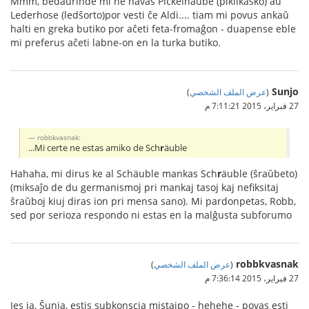
Mmm, bedaŭrinde mi ne havas Pickelhaube (pikilkasko) aŭ
Lederhose (ledŝorto)por vesti ĉe Aldi.... tiam mi povus ankaŭ
halti en greka butiko por aĉeti feta-fromaĝon - duapense eble
mi preferus aĉeti labne-on en la turka butiko.
Sunjo
(
عرض الملف الشخصي
)
27 فبراير، 2015 7:11:21 م
robbkvasnak:
...Mi certe ne estas amiko de Sch
r
äuble
Hahaha, mi dirus ke al Schäuble mankas Sch
r
äuble (ŝraŭbeto)
(miksaĵo de du germanismoj pri mankaj tasoj kaj nefiksitaj
ŝraŭboj kiuj diras ion pri mensa sano). Mi pardonpetas, Robb,
sed por serioza respondo ni estas en la malĝusta subforumo
robbkvasnak
(
عرض الملف الشخصي
)
27 فبراير، 2015 7:36:14 م
Jes ja, Ŝunja, estis subkonscia mistajpo - hehehe - povas esti