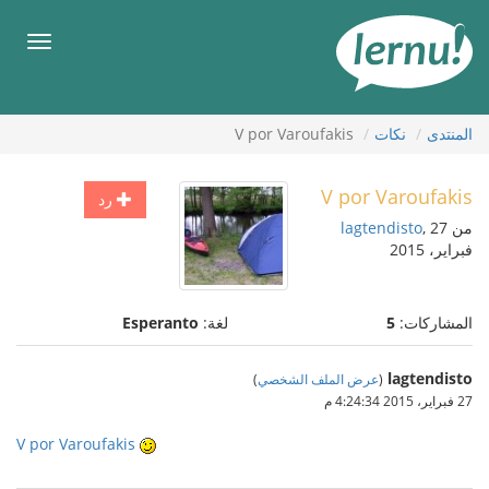
لى
لمحتويات
قائمة
طعام
المنتدى
نكات
V por Varoufakis
V por Varoufakis
رد
من
, 27
lagtendisto
فبراير، 2015
المشاركات:
5
لغة:
Esperanto
lagtendisto
(
عرض الملف الشخصي
)
27 فبراير، 2015 4:24:34 م
V por Varoufakis