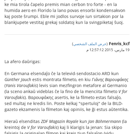
ke mia tirola ĉapelo premis mian cerbon tro forte - en la
humida aero en Florido la lano povas ensorbi kondensakvon
kaj poste ŝrumpi. Eble mi jodlos survoje iun sirtakion por la
blankjupete vestitaj grekaj soldatoj kun la svingpiketaj ŝuoj.
Fenris_kcf
(
عرض الملف الشخصي
)
19 مارس، 2015 12:57:12 م
La afero daŭrigas:
En Germana elsendaĵo ĉe la televid-sendostacio ARD kun
Günther Jauch
estis montrata filmeto, en kiu
Γιάνης Βαρουφάκης
(
Yanis Varoufakis
) levis sian mezfingron metafore al Germanio
(la sceno ankaŭ videblas ĉe la fino de la menciita filmeto
V for
Varoufakis
). Βαρουφάκης asertis, ke la filmeto estas falsaĵo,
sed multaj ne kredis lin. Poste kelkaj "spertuloj" de la BILD-
gazeto ekzamenis la filmeton kaj opiniis, ke ĝi estus aŭtentika.
Hieraŭ elsenditas
ZDF Magazin Royale
kun
Jan Böhmermann
(la
kreintoj de
V for Varoufakis
) kaj li klarigis la jenan: Sia skipo
falsigis la originalan filmon kaj kreis tiun falsaĵon (vidu