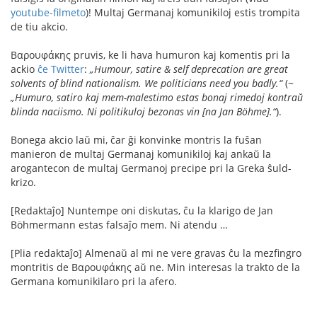
youtube-filmeto
)! Multaj Germanaj komunikiloj estis trompita
de tiu akcio.
Βαρουφάκης pruvis, ke li hava humuron kaj komentis pri la
ackio
ĉe Twitter
:
„Humour, satire & self deprecation are great
solvents of blind nationalism. We politicians need you badly.“
(~
„Humuro, satiro kaj mem-malestimo estas bonaj rimedoj kontraŭ
blinda naciismo. Ni politikuloj bezonas vin [na Jan Böhme].“
).
Bonega akcio laŭ mi, ĉar ĝi konvinke montris la fuŝan
manieron de multaj Germanaj komunikiloj kaj ankaŭ la
arogantecon de multaj Germanoj precipe pri la Greka ŝuld-
krizo.
[Redaktaĵo] Nuntempe oni diskutas, ĉu la klarigo de Jan
Böhmermann estas falsaĵo mem. Ni atendu …
[Plia redaktaĵo] Almenaŭ al mi ne vere gravas ĉu la mezfingro
montritis de Βαρουφάκης aŭ ne. Min interesas la trakto de la
Germana komunikilaro pri la afero.