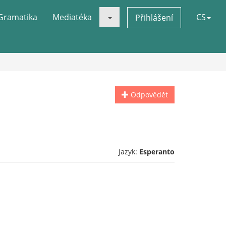
Gramatika
Mediatéka
CS
Přihlášení
Odpovědět
Jazyk:
Esperanto