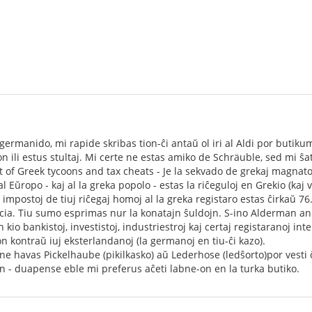
ermanido, mi rapide skribas tion-ĉi antaŭ ol iri al Aldi por butikum
on ili estus stultaj. Mi certe ne estas amiko de Schräuble, sed mi ŝa
t of Greek tycoons and tax cheats - Je la sekvado de grekaj magnatoj
 Eŭropo - kaj al la greka popolo - estas la riĉeguloj en Grekio (kaj 
impostoj de tiuj riĉegaj homoj al la greka registaro estas ĉirkaŭ 76
cia. Tiu sumo esprimas nur la konatajn ŝuldojn. S-ino Alderman an
io bankistoj, investistoj, industriestroj kaj certaj registaranoj in
 kontraŭ iuj eksterlandanoj (la germanoj en tiu-ĉi kazo).
havas Pickelhaube (pikilkasko) aŭ Lederhose (ledŝorto)por vesti ĉe
n - duapense eble mi preferus aĉeti labne-on en la turka butiko.