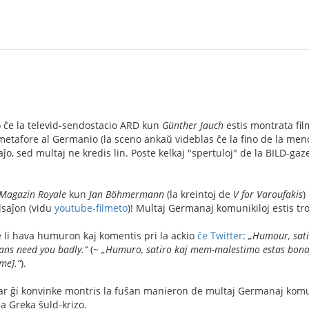
ĉe la televid-sendostacio ARD kun
Günther Jauch
estis montrata fil
metafore al Germanio (la sceno ankaŭ videblas ĉe la fino de la menc
saĵo, sed multaj ne kredis lin. Poste kelkaj "spertuloj" de la BILD-gaz
Magazin Royale
kun
Jan Böhmermann
(la kreintoj de
V for Varoufakis
)
alsaĵon (vidu
youtube-filmeto
)! Multaj Germanaj komunikiloj estis tr
 li hava humuron kaj komentis pri la ackio
ĉe Twitter
:
„Humour, satir
ians need you badly.“
(~
„Humuro, satiro kaj mem-malestimo estas bonaj 
me].“
).
ĉar ĝi konvinke montris la fuŝan manieron de multaj Germanaj komu
a Greka ŝuld-krizo.