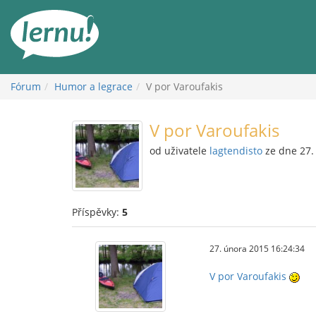
Přejít
k
obsahu
Fórum
Humor a legrace
V por Varoufakis
V por Varoufakis
od uživatele
lagtendisto
ze dne 27.
Příspěvky:
5
27. února 2015 16:24:34
V por Varoufakis