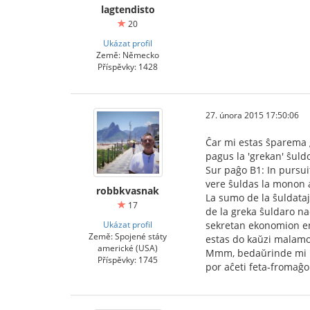
lagtendisto
20
Ukázat profil
Země: Německo
Příspěvky: 1428
27. února 2015 17:50:06
Ĉar mi estas ŝparema g
pagus la 'grekan' ŝuld
Sur paĝo B1: In pursui
vere ŝuldas la monon al
robbkvasnak
La sumo de la ŝuldataj 
17
de la greka ŝuldaro na
Ukázat profil
sekretan ekonomion en k
Země: Spojené státy
estas do kaŭzi malamon
americké (USA)
Mmm, bedaŭrinde mi ne 
Příspěvky: 1745
por aĉeti feta-fromaĝo