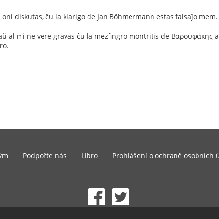
oni diskutas, ĉu la klarigo de Jan Böhmermann estas falsaĵo mem.
aŭ al mi ne vere gravas ĉu la mezfingro montritis de Βαρουφάκης a
ro.
ým
Podpořte nás
Libro
Prohlášení o ochraně osobních 
© 2002-2026 lernu.net |
Impressum