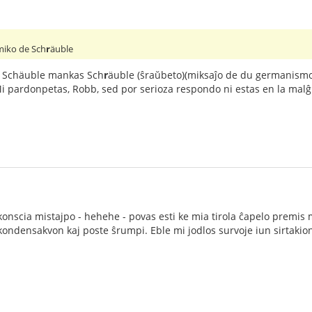
amiko de Sch
r
äuble
l Schäuble mankas Sch
r
äuble (ŝraŭbeto)(miksaĵo de du germanismoj 
Mi pardonpetas, Robb, sed por serioza respondo ni estas en la ma
ubkonscia mistajpo - hehehe - povas esti ke mia tirola ĉapelo premis
kondensakvon kaj poste ŝrumpi. Eble mi jodlos survoje iun sirtakion 