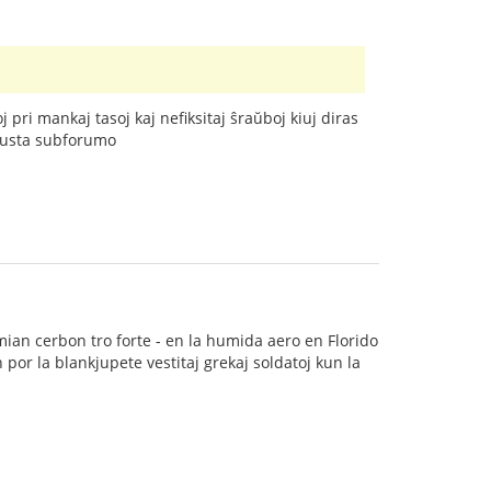
pri mankaj tasoj kaj nefiksitaj ŝraŭboj kiuj diras
lĝusta subforumo
 mian cerbon tro forte - en la humida aero en Florido
por la blankjupete vestitaj grekaj soldatoj kun la