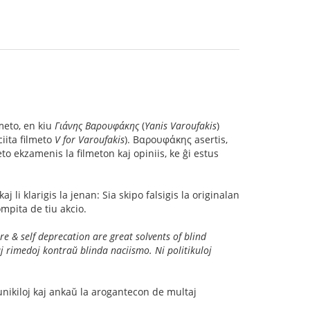
meto, en kiu
Γιάνης Βαρουφάκης
(
Yanis Varoufakis
)
iita filmeto
V for Varoufakis
). Βαρουφάκης asertis,
eto ekzamenis la filmeton kaj opiniis, ke ĝi estus
 kaj li klarigis la jenan: Sia skipo falsigis la originalan
ompita de tiu akcio.
e & self deprecation are great solvents of blind
rimedoj kontraŭ blinda naciismo. Ni politikuloj
nikiloj kaj ankaŭ la arogantecon de multaj