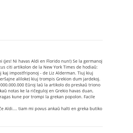
i (jes! Ni havas Aldi en Florido nun!) Se la germanoj
tus citi artikolon de la New York Times de hodiaŭ:
 kaj impostfriponoj - de Liz Alderman. Tiuj kiuj
verŝajne aliloke) kiuj trompis Grekion dum jardekoj.
.000.000.000 Eŭroj laŭ la artikolo do preskaŭ triono
kaŭ notas ke la riĉeguloj en Grekio havas duan,
teragas kune por trompi la grekan popolon. Facile
 Aldi.... tiam mi povus ankaŭ halti en greka butiko