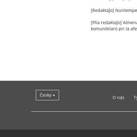
[Redaktaĵo] Nuntempe 
[Plia redaktaĵo] Almen
komunikilaro pri la afe
Česky
O nás
T