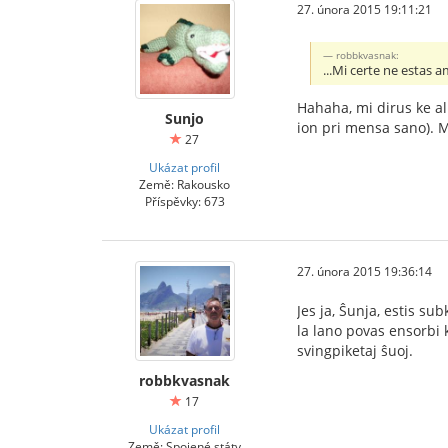
27. února 2015 19:11:21
robbkvasnak:
...Mi certe ne estas 
Hahaha, mi dirus ke a
Sunjo
ion pri mensa sano). 
27
Ukázat profil
Země: Rakousko
Příspěvky: 673
27. února 2015 19:36:14
Jes ja, Ŝunja, estis s
la lano povas ensorbi 
svingpiketaj ŝuoj.
robbkvasnak
17
Ukázat profil
Země: Spojené státy