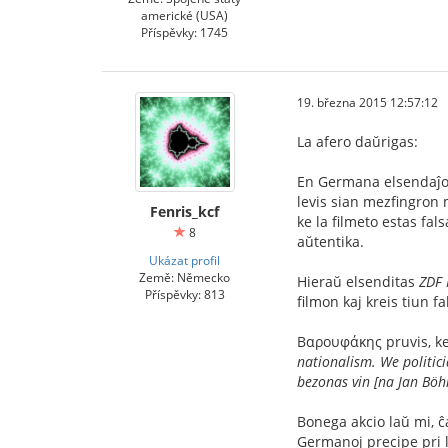
americké (USA)
Příspěvky: 1745
19. března 2015 12:57:12
La afero daŭrigas:
En Germana elsendaĵo 
levis sian mezfingron 
Fenris_kcf
ke la filmeto estas fal
8
aŭtentika.
Ukázat profil
Země: Německo
Hieraŭ elsenditas
ZDF 
Příspěvky: 813
filmon kaj kreis tiun f
Βαρουφάκης pruvis, ke
nationalism. We politic
bezonas vin [na Jan Böh
Bonega akcio laŭ mi, 
Germanoj precipe pri l