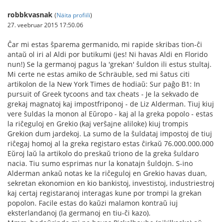
robbkvasnak
(
Näita profiili
)
27. veebruar 2015 17:50.06
Ĉar mi estas ŝparema germanido, mi rapide skribas tion-ĉi
antaŭ ol iri al Aldi por butikumi (jes! Ni havas Aldi en Florido
nun!) Se la germanoj pagus la 'grekan' ŝuldon ili estus stultaj.
Mi certe ne estas amiko de Schräuble, sed mi ŝatus citi
artikolon de la New York Times de hodiaŭ: Sur paĝo B1: In
pursuit of Greek tycoons and tax cheats - Je la sekvado de
grekaj magnatoj kaj impostfriponoj - de Liz Alderman. Tiuj kiuj
vere ŝuldas la monon al Eŭropo - kaj al la greka popolo - estas
la riĉeguloj en Grekio (kaj verŝajne aliloke) kiuj trompis
Grekion dum jardekoj. La sumo de la ŝuldataj impostoj de tiuj
riĉegaj homoj al la greka registaro estas ĉirkaŭ 76.000.000.000
Eŭroj laŭ la artikolo do preskaŭ triono de la greka ŝuldaro
nacia. Tiu sumo esprimas nur la konatajn ŝuldojn. S-ino
Alderman ankaŭ notas ke la riĉeguloj en Grekio havas duan,
sekretan ekonomion en kio bankistoj, investistoj, industriestroj
kaj certaj registaranoj interagas kune por trompi la grekan
popolon. Facile estas do kaŭzi malamon kontraŭ iuj
eksterlandanoj (la germanoj en tiu-ĉi kazo).