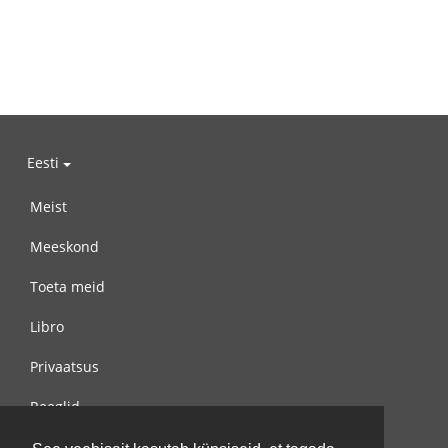
Eesti
Meist
Meeskond
Toeta meid
Libro
Privaatsus
Reeglid
Võta meiega ühendust