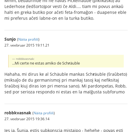
Mmm, bedaŭrinde mi ne havas Pickelhaube (pikilkasko) aŭ
Lederhose (ledŝorto)por vesti ĉe Aldi.... tiam mi povus ankaŭ
halti en greka butiko por aĉeti feta-fromaĝon - duapense eble
mi preferus aĉeti labne-on en la turka butiko.
Sunjo
(
Näita profiili
)
27. veebruar 2015 19:11.21
robbkvasnak:
...Mi certe ne estas amiko de Sch
r
äuble
Hahaha, mi dirus ke al Schäuble mankas Sch
r
äuble (ŝraŭbeto)
(miksaĵo de du germanismoj pri mankaj tasoj kaj nefiksitaj
ŝraŭboj kiuj diras ion pri mensa sano). Mi pardonpetas, Robb,
sed por serioza respondo ni estas en la malĝusta subforumo
robbkvasnak
(
Näita profiili
)
27. veebruar 2015 19:36.14
Jes ja, Ŝunja, estis subkonscia mistajpo - hehehe - povas esti