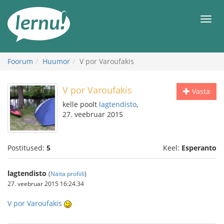
Sisu
juurde
Men
Foorum
Huumor
V por Varoufakis
V por Varoufakis
Vasta
kelle poolt
lagtendisto
,
27. veebruar 2015
Postitused:
5
Keel:
Esperanto
lagtendisto
(
Näita profiili
)
27. veebruar 2015 16:24.34
V por Varoufakis