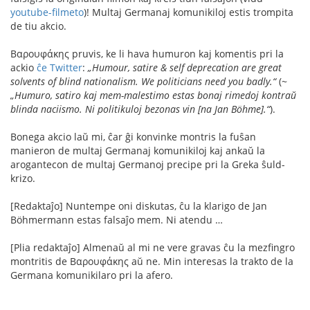
youtube-filmeto
)! Multaj Germanaj komunikiloj estis trompita
de tiu akcio.
Βαρουφάκης pruvis, ke li hava humuron kaj komentis pri la
ackio
ĉe Twitter
:
„Humour, satire & self deprecation are great
solvents of blind nationalism. We politicians need you badly.“
(~
„Humuro, satiro kaj mem-malestimo estas bonaj rimedoj kontraŭ
blinda naciismo. Ni politikuloj bezonas vin [na Jan Böhme].“
).
Bonega akcio laŭ mi, ĉar ĝi konvinke montris la fuŝan
manieron de multaj Germanaj komunikiloj kaj ankaŭ la
arogantecon de multaj Germanoj precipe pri la Greka ŝuld-
krizo.
[Redaktaĵo] Nuntempe oni diskutas, ĉu la klarigo de Jan
Böhmermann estas falsaĵo mem. Ni atendu …
[Plia redaktaĵo] Almenaŭ al mi ne vere gravas ĉu la mezfingro
montritis de Βαρουφάκης aŭ ne. Min interesas la trakto de la
Germana komunikilaro pri la afero.