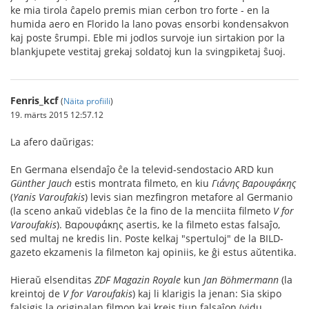
ke mia tirola ĉapelo premis mian cerbon tro forte - en la
humida aero en Florido la lano povas ensorbi kondensakvon
kaj poste ŝrumpi. Eble mi jodlos survoje iun sirtakion por la
blankjupete vestitaj grekaj soldatoj kun la svingpiketaj ŝuoj.
Fenris_kcf
(
Näita profiili
)
19. märts 2015 12:57.12
La afero daŭrigas:
En Germana elsendaĵo ĉe la televid-sendostacio ARD kun
Günther Jauch
estis montrata filmeto, en kiu
Γιάνης Βαρουφάκης
(
Yanis Varoufakis
) levis sian mezfingron metafore al Germanio
(la sceno ankaŭ videblas ĉe la fino de la menciita filmeto
V for
Varoufakis
). Βαρουφάκης asertis, ke la filmeto estas falsaĵo,
sed multaj ne kredis lin. Poste kelkaj "spertuloj" de la BILD-
gazeto ekzamenis la filmeton kaj opiniis, ke ĝi estus aŭtentika.
Hieraŭ elsenditas
ZDF Magazin Royale
kun
Jan Böhmermann
(la
kreintoj de
V for Varoufakis
) kaj li klarigis la jenan: Sia skipo
falsigis la originalan filmon kaj kreis tiun falsaĵon (vidu