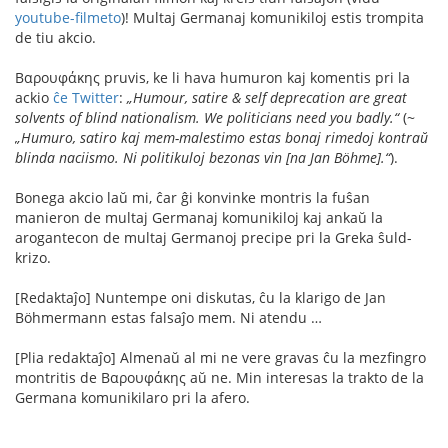
youtube-filmeto
)! Multaj Germanaj komunikiloj estis trompita
de tiu akcio.
Βαρουφάκης pruvis, ke li hava humuron kaj komentis pri la
ackio
ĉe Twitter
:
„Humour, satire & self deprecation are great
solvents of blind nationalism. We politicians need you badly.“
(~
„Humuro, satiro kaj mem-malestimo estas bonaj rimedoj kontraŭ
blinda naciismo. Ni politikuloj bezonas vin [na Jan Böhme].“
).
Bonega akcio laŭ mi, ĉar ĝi konvinke montris la fuŝan
manieron de multaj Germanaj komunikiloj kaj ankaŭ la
arogantecon de multaj Germanoj precipe pri la Greka ŝuld-
krizo.
[Redaktaĵo] Nuntempe oni diskutas, ĉu la klarigo de Jan
Böhmermann estas falsaĵo mem. Ni atendu …
[Plia redaktaĵo] Almenaŭ al mi ne vere gravas ĉu la mezfingro
montritis de Βαρουφάκης aŭ ne. Min interesas la trakto de la
Germana komunikilaro pri la afero.