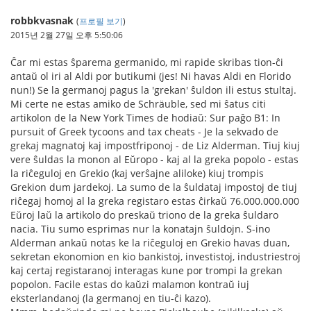
robbkvasnak
(
프로필 보기
)
2015년 2월 27일 오후 5:50:06
Ĉar mi estas ŝparema germanido, mi rapide skribas tion-ĉi
antaŭ ol iri al Aldi por butikumi (jes! Ni havas Aldi en Florido
nun!) Se la germanoj pagus la 'grekan' ŝuldon ili estus stultaj.
Mi certe ne estas amiko de Schräuble, sed mi ŝatus citi
artikolon de la New York Times de hodiaŭ: Sur paĝo B1: In
pursuit of Greek tycoons and tax cheats - Je la sekvado de
grekaj magnatoj kaj impostfriponoj - de Liz Alderman. Tiuj kiuj
vere ŝuldas la monon al Eŭropo - kaj al la greka popolo - estas
la riĉeguloj en Grekio (kaj verŝajne aliloke) kiuj trompis
Grekion dum jardekoj. La sumo de la ŝuldataj impostoj de tiuj
riĉegaj homoj al la greka registaro estas ĉirkaŭ 76.000.000.000
Eŭroj laŭ la artikolo do preskaŭ triono de la greka ŝuldaro
nacia. Tiu sumo esprimas nur la konatajn ŝuldojn. S-ino
Alderman ankaŭ notas ke la riĉeguloj en Grekio havas duan,
sekretan ekonomion en kio bankistoj, investistoj, industriestroj
kaj certaj registaranoj interagas kune por trompi la grekan
popolon. Facile estas do kaŭzi malamon kontraŭ iuj
eksterlandanoj (la germanoj en tiu-ĉi kazo).