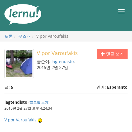
본
문
메
으
뉴
로
토론
우스개
V por Varoufakis
V por Varoufakis
댓글 쓰기
글쓴이:
lagtendisto
,
2015년 2월 27일
글:
5
언어:
Esperanto
lagtendisto
(
프로필 보기
)
2015년 2월 27일 오후 4:24:34
V por Varoufakis