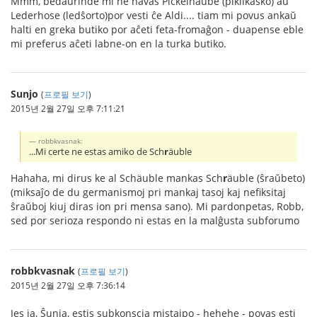
Mmm, bedaŭrinde mi ne havas Pickelhaube (pikilkasko) aŭ
Lederhose (ledŝorto)por vesti ĉe Aldi.... tiam mi povus ankaŭ
halti en greka butiko por aĉeti feta-fromaĝon - duapense eble
mi preferus aĉeti labne-on en la turka butiko.
Sunjo
(
프로필 보기
)
2015년 2월 27일 오후 7:11:21
robbkvasnak:
...Mi certe ne estas amiko de Sch
r
äuble
Hahaha, mi dirus ke al Schäuble mankas Sch
r
äuble (ŝraŭbeto)
(miksaĵo de du germanismoj pri mankaj tasoj kaj nefiksitaj
ŝraŭboj kiuj diras ion pri mensa sano). Mi pardonpetas, Robb,
sed por serioza respondo ni estas en la malĝusta subforumo
robbkvasnak
(
프로필 보기
)
2015년 2월 27일 오후 7:36:14
Jes ja, Ŝunja, estis subkonscia mistajpo - hehehe - povas esti