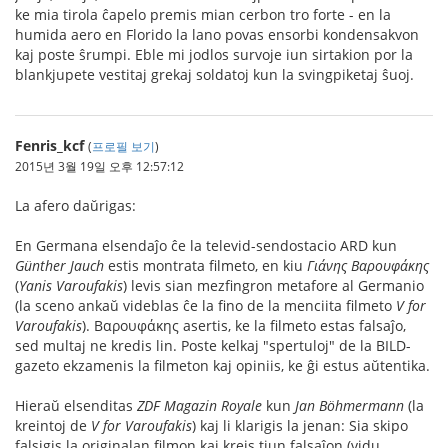
ke mia tirola ĉapelo premis mian cerbon tro forte - en la
humida aero en Florido la lano povas ensorbi kondensakvon
kaj poste ŝrumpi. Eble mi jodlos survoje iun sirtakion por la
blankjupete vestitaj grekaj soldatoj kun la svingpiketaj ŝuoj.
Fenris_kcf
(
프로필 보기
)
2015년 3월 19일 오후 12:57:12
La afero daŭrigas:
En Germana elsendaĵo ĉe la televid-sendostacio ARD kun
Günther Jauch
estis montrata filmeto, en kiu
Γιάνης Βαρουφάκης
(
Yanis Varoufakis
) levis sian mezfingron metafore al Germanio
(la sceno ankaŭ videblas ĉe la fino de la menciita filmeto
V for
Varoufakis
). Βαρουφάκης asertis, ke la filmeto estas falsaĵo,
sed multaj ne kredis lin. Poste kelkaj "spertuloj" de la BILD-
gazeto ekzamenis la filmeton kaj opiniis, ke ĝi estus aŭtentika.
Hieraŭ elsenditas
ZDF Magazin Royale
kun
Jan Böhmermann
(la
kreintoj de
V for Varoufakis
) kaj li klarigis la jenan: Sia skipo
falsigis la originalan filmon kaj kreis tiun falsaĵon (vidu