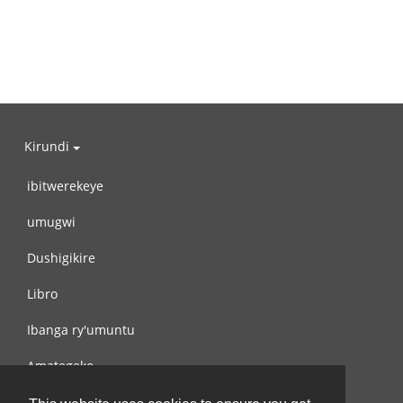
Kirundi
ibitwerekeye
umugwi
Dushigikire
Libro
Ibanga ry'umuntu
Amategeko
Turondere