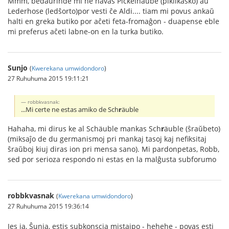
Mmm, bedaŭrinde mi ne havas Pickelhaube (pikilkasko) aŭ
Lederhose (ledŝorto)por vesti ĉe Aldi.... tiam mi povus ankaŭ
halti en greka butiko por aĉeti feta-fromaĝon - duapense eble
mi preferus aĉeti labne-on en la turka butiko.
Sunjo
(
Kwerekana umwidondoro
)
27 Ruhuhuma 2015 19:11:21
robbkvasnak:
...Mi certe ne estas amiko de Sch
r
äuble
Hahaha, mi dirus ke al Schäuble mankas Sch
r
äuble (ŝraŭbeto)
(miksaĵo de du germanismoj pri mankaj tasoj kaj nefiksitaj
ŝraŭboj kiuj diras ion pri mensa sano). Mi pardonpetas, Robb,
sed por serioza respondo ni estas en la malĝusta subforumo
robbkvasnak
(
Kwerekana umwidondoro
)
27 Ruhuhuma 2015 19:36:14
Jes ja, Ŝunja, estis subkonscia mistajpo - hehehe - povas esti