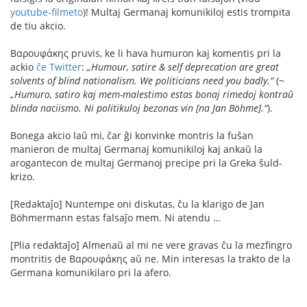
youtube-filmeto
)! Multaj Germanaj komunikiloj estis trompita
de tiu akcio.
Βαρουφάκης pruvis, ke li hava humuron kaj komentis pri la
ackio
ĉe Twitter
:
„Humour, satire & self deprecation are great
solvents of blind nationalism. We politicians need you badly.“
(~
„Humuro, satiro kaj mem-malestimo estas bonaj rimedoj kontraŭ
blinda naciismo. Ni politikuloj bezonas vin [na Jan Böhme].“
).
Bonega akcio laŭ mi, ĉar ĝi konvinke montris la fuŝan
manieron de multaj Germanaj komunikiloj kaj ankaŭ la
arogantecon de multaj Germanoj precipe pri la Greka ŝuld-
krizo.
[Redaktaĵo] Nuntempe oni diskutas, ĉu la klarigo de Jan
Böhmermann estas falsaĵo mem. Ni atendu …
[Plia redaktaĵo] Almenaŭ al mi ne vere gravas ĉu la mezfingro
montritis de Βαρουφάκης aŭ ne. Min interesas la trakto de la
Germana komunikilaro pri la afero.