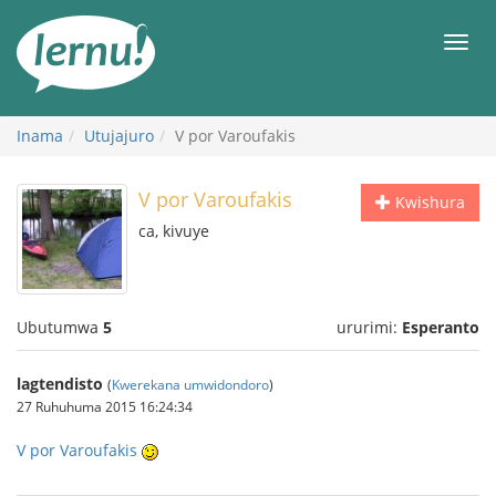
Ku
rupapuro
Urut
rw'ibirimwo
Inama
Utujajuro
V por Varoufakis
V por Varoufakis
Kwishura
ca, kivuye
Ubutumwa
5
ururimi:
Esperanto
lagtendisto
(
Kwerekana umwidondoro
)
27 Ruhuhuma 2015 16:24:34
V por Varoufakis