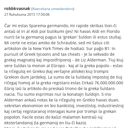
robbkvasnak
(
Kwerekana umwidondoro
)
27 Ruhuhuma 2015 17:50:06
Ĉar mi estas ŝparema germanido, mi rapide skribas tion-ĉi
antaŭ ol iri al Aldi por butikumi (jes! Ni havas Aldi en Florido
nun!) Se la germanoj pagus la 'grekan' ŝuldon ili estus stultaj.
Mi certe ne estas amiko de Schräuble, sed mi ŝatus citi
artikolon de la New York Times de hodiaŭ: Sur paĝo B1: In
pursuit of Greek tycoons and tax cheats - Je la sekvado de
grekaj magnatoj kaj impostfriponoj - de Liz Alderman. Tiuj kiuj
vere ŝuldas la monon al Eŭropo - kaj al la greka popolo - estas
la riĉeguloj en Grekio (kaj verŝajne aliloke) kiuj trompis
Grekion dum jardekoj. La sumo de la ŝuldataj impostoj de tiuj
riĉegaj homoj al la greka registaro estas ĉirkaŭ 76.000.000.000
Eŭroj laŭ la artikolo do preskaŭ triono de la greka ŝuldaro
nacia. Tiu sumo esprimas nur la konatajn ŝuldojn. S-ino
Alderman ankaŭ notas ke la riĉeguloj en Grekio havas duan,
sekretan ekonomion en kio bankistoj, investistoj, industriestroj
kaj certaj registaranoj interagas kune por trompi la grekan
popolon. Facile estas do kaŭzi malamon kontraŭ iuj
eksterlandanoj (la germanoj en tiu-ĉi kazo).