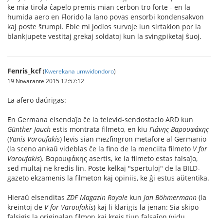
ke mia tirola ĉapelo premis mian cerbon tro forte - en la
humida aero en Florido la lano povas ensorbi kondensakvon
kaj poste ŝrumpi. Eble mi jodlos survoje iun sirtakion por la
blankjupete vestitaj grekaj soldatoj kun la svingpiketaj ŝuoj.
Fenris_kcf
(
Kwerekana umwidondoro
)
19 Ntwarante 2015 12:57:12
La afero daŭrigas:
En Germana elsendaĵo ĉe la televid-sendostacio ARD kun
Günther Jauch
estis montrata filmeto, en kiu
Γιάνης Βαρουφάκης
(
Yanis Varoufakis
) levis sian mezfingron metafore al Germanio
(la sceno ankaŭ videblas ĉe la fino de la menciita filmeto
V for
Varoufakis
). Βαρουφάκης asertis, ke la filmeto estas falsaĵo,
sed multaj ne kredis lin. Poste kelkaj "spertuloj" de la BILD-
gazeto ekzamenis la filmeton kaj opiniis, ke ĝi estus aŭtentika.
Hieraŭ elsenditas
ZDF Magazin Royale
kun
Jan Böhmermann
(la
kreintoj de
V for Varoufakis
) kaj li klarigis la jenan: Sia skipo
falsigis la originalan filmon kaj kreis tiun falsaĵon (vidu