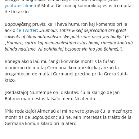
youtube-filmeto
)! Multaj Germanaj komunikiloj estis trompita
de tiu akcio.
Βαρουφάκης pruvis, ke li hava humuron kaj komentis pri la
ackio
ĉe Twitter
:
„Humour, satire & self deprecation are great
solvents of blind nationalism. We politicians need you badly.“
(~
„Humuro, satiro kaj mem-malestimo estas bonaj rimedoj kontraŭ
blinda naciismo. Ni politikuloj bezonas vin [na Jan Böhme].“
).
Bonega akcio laŭ mi, ĉar ĝi konvinke montris la fuŝan
manieron de multaj Germanaj komunikiloj kaj ankaŭ la
arogantecon de multaj Germanoj precipe pri la Greka ŝuld-
krizo.
[Redaktaĵo] Nuntempe oni diskutas, ĉu la klarigo de Jan
Böhmermann estas falsaĵo mem. Ni atendu …
[Plia redaktaĵo] Almenaŭ al mi ne vere gravas ĉu la mezfingro
montritis de Βαρουφάκης aŭ ne. Min interesas la trakto de la
Germana komunikilaro pri la afero.