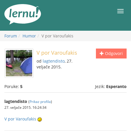
Sadržaj
Meni
Forum
Humor
V por Varoufakis
V por Varoufakis
Odgovori
od
lagtendisto
, 27.
veljače 2015.
Poruke:
5
Jezik:
Esperanto
lagtendisto
(
Prikaz profila
)
27. veljače 2015. 16:24:34
V por Varoufakis