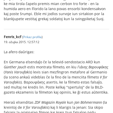
ke mia tirola ĉapelo premis mian cerbon tro forte - en la
humida aero en Florido la lano povas ensorbi kondensakvon
kaj poste ŝrumpi. Eble mi jodlos survoje iun sirtakion por la
blankjupete vestitaj grekaj soldatoj kun la svingpiketaj ŝuoj.
Fenris_kcf
(
Prikaz profila
)
19. ožujka 2015. 12:57:12
La afero daŭrigas:
En Germana elsendaĵo ĉe la televid-sendostacio ARD kun
Günther Jauch
estis montrata filmeto, en kiu
Γιάνης Βαρουφάκης
(
Yanis Varoufakis
) levis sian mezfingron metafore al Germanio
(la sceno ankaŭ videblas ĉe la fino de la menciita filmeto
V for
Varoufakis
). Βαρουφάκης asertis, ke la filmeto estas falsaĵo,
sed multaj ne kredis lin. Poste kelkaj "spertuloj" de la BILD-
gazeto ekzamenis la filmeton kaj opiniis, ke ĝi estus aŭtentika.
Hieraŭ elsenditas
ZDF Magazin Royale
kun
Jan Böhmermann
(la
kreintoj de
V for Varoufakis
) kaj li klarigis la jenan: Sia skipo
falsigis la originalan filmon kaj kreis tiun falsaĵon (vidu