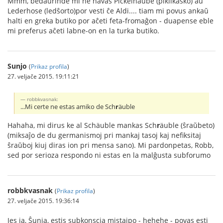
Mmm, bedaŭrinde mi ne havas Pickelhaube (pikilkasko) aŭ
Lederhose (ledŝorto)por vesti ĉe Aldi.... tiam mi povus ankaŭ
halti en greka butiko por aĉeti feta-fromaĝon - duapense eble
mi preferus aĉeti labne-on en la turka butiko.
Sunjo
(
Prikaz profila
)
27. veljače 2015. 19:11:21
robbkvasnak:
...Mi certe ne estas amiko de Sch
r
äuble
Hahaha, mi dirus ke al Schäuble mankas Sch
r
äuble (ŝraŭbeto)
(miksaĵo de du germanismoj pri mankaj tasoj kaj nefiksitaj
ŝraŭboj kiuj diras ion pri mensa sano). Mi pardonpetas, Robb,
sed por serioza respondo ni estas en la malĝusta subforumo
robbkvasnak
(
Prikaz profila
)
27. veljače 2015. 19:36:14
Jes ja, Ŝunja, estis subkonscia mistajpo - hehehe - povas esti