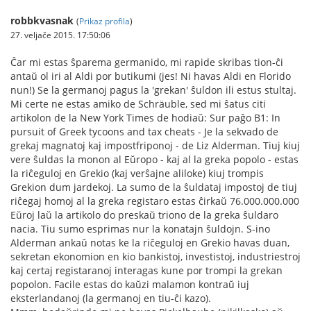
robbkvasnak
(
Prikaz profila
)
27. veljače 2015. 17:50:06
Ĉar mi estas ŝparema germanido, mi rapide skribas tion-ĉi
antaŭ ol iri al Aldi por butikumi (jes! Ni havas Aldi en Florido
nun!) Se la germanoj pagus la 'grekan' ŝuldon ili estus stultaj.
Mi certe ne estas amiko de Schräuble, sed mi ŝatus citi
artikolon de la New York Times de hodiaŭ: Sur paĝo B1: In
pursuit of Greek tycoons and tax cheats - Je la sekvado de
grekaj magnatoj kaj impostfriponoj - de Liz Alderman. Tiuj kiuj
vere ŝuldas la monon al Eŭropo - kaj al la greka popolo - estas
la riĉeguloj en Grekio (kaj verŝajne aliloke) kiuj trompis
Grekion dum jardekoj. La sumo de la ŝuldataj impostoj de tiuj
riĉegaj homoj al la greka registaro estas ĉirkaŭ 76.000.000.000
Eŭroj laŭ la artikolo do preskaŭ triono de la greka ŝuldaro
nacia. Tiu sumo esprimas nur la konatajn ŝuldojn. S-ino
Alderman ankaŭ notas ke la riĉeguloj en Grekio havas duan,
sekretan ekonomion en kio bankistoj, investistoj, industriestroj
kaj certaj registaranoj interagas kune por trompi la grekan
popolon. Facile estas do kaŭzi malamon kontraŭ iuj
eksterlandanoj (la germanoj en tiu-ĉi kazo).