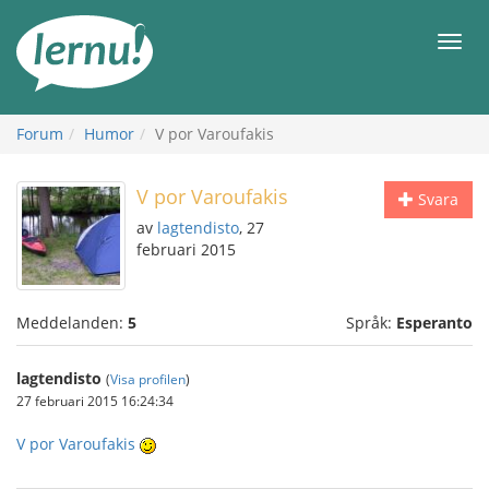
Till
sidans
Meny
innehåll
Forum
Humor
V por Varoufakis
V por Varoufakis
Svara
av
lagtendisto
, 27
februari 2015
Meddelanden:
5
Språk:
Esperanto
lagtendisto
(
Visa profilen
)
27 februari 2015 16:24:34
V por Varoufakis