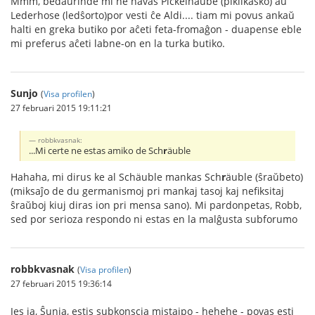
Mmm, bedaŭrinde mi ne havas Pickelhaube (pikilkasko) aŭ
Lederhose (ledŝorto)por vesti ĉe Aldi.... tiam mi povus ankaŭ
halti en greka butiko por aĉeti feta-fromaĝon - duapense eble
mi preferus aĉeti labne-on en la turka butiko.
Sunjo
(
Visa profilen
)
27 februari 2015 19:11:21
robbkvasnak:
...Mi certe ne estas amiko de Sch
r
äuble
Hahaha, mi dirus ke al Schäuble mankas Sch
r
äuble (ŝraŭbeto)
(miksaĵo de du germanismoj pri mankaj tasoj kaj nefiksitaj
ŝraŭboj kiuj diras ion pri mensa sano). Mi pardonpetas, Robb,
sed por serioza respondo ni estas en la malĝusta subforumo
robbkvasnak
(
Visa profilen
)
27 februari 2015 19:36:14
Jes ja, Ŝunja, estis subkonscia mistajpo - hehehe - povas esti