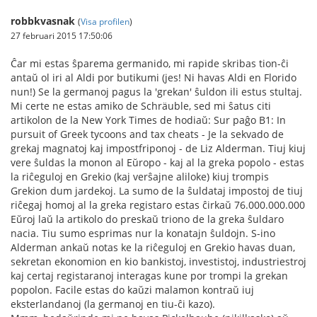
robbkvasnak
(
Visa profilen
)
27 februari 2015 17:50:06
Ĉar mi estas ŝparema germanido, mi rapide skribas tion-ĉi
antaŭ ol iri al Aldi por butikumi (jes! Ni havas Aldi en Florido
nun!) Se la germanoj pagus la 'grekan' ŝuldon ili estus stultaj.
Mi certe ne estas amiko de Schräuble, sed mi ŝatus citi
artikolon de la New York Times de hodiaŭ: Sur paĝo B1: In
pursuit of Greek tycoons and tax cheats - Je la sekvado de
grekaj magnatoj kaj impostfriponoj - de Liz Alderman. Tiuj kiuj
vere ŝuldas la monon al Eŭropo - kaj al la greka popolo - estas
la riĉeguloj en Grekio (kaj verŝajne aliloke) kiuj trompis
Grekion dum jardekoj. La sumo de la ŝuldataj impostoj de tiuj
riĉegaj homoj al la greka registaro estas ĉirkaŭ 76.000.000.000
Eŭroj laŭ la artikolo do preskaŭ triono de la greka ŝuldaro
nacia. Tiu sumo esprimas nur la konatajn ŝuldojn. S-ino
Alderman ankaŭ notas ke la riĉeguloj en Grekio havas duan,
sekretan ekonomion en kio bankistoj, investistoj, industriestroj
kaj certaj registaranoj interagas kune por trompi la grekan
popolon. Facile estas do kaŭzi malamon kontraŭ iuj
eksterlandanoj (la germanoj en tiu-ĉi kazo).