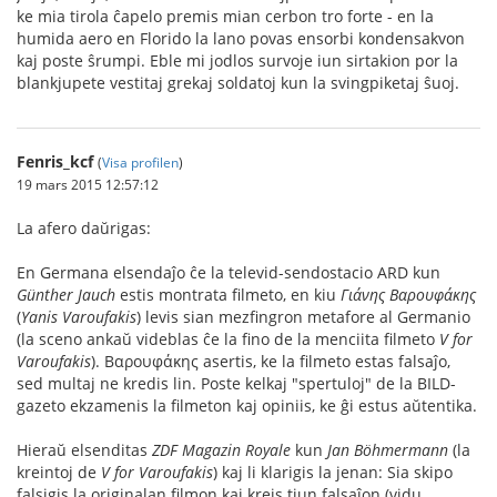
ke mia tirola ĉapelo premis mian cerbon tro forte - en la
humida aero en Florido la lano povas ensorbi kondensakvon
kaj poste ŝrumpi. Eble mi jodlos survoje iun sirtakion por la
blankjupete vestitaj grekaj soldatoj kun la svingpiketaj ŝuoj.
Fenris_kcf
(
Visa profilen
)
19 mars 2015 12:57:12
La afero daŭrigas:
En Germana elsendaĵo ĉe la televid-sendostacio ARD kun
Günther Jauch
estis montrata filmeto, en kiu
Γιάνης Βαρουφάκης
(
Yanis Varoufakis
) levis sian mezfingron metafore al Germanio
(la sceno ankaŭ videblas ĉe la fino de la menciita filmeto
V for
Varoufakis
). Βαρουφάκης asertis, ke la filmeto estas falsaĵo,
sed multaj ne kredis lin. Poste kelkaj "spertuloj" de la BILD-
gazeto ekzamenis la filmeton kaj opiniis, ke ĝi estus aŭtentika.
Hieraŭ elsenditas
ZDF Magazin Royale
kun
Jan Böhmermann
(la
kreintoj de
V for Varoufakis
) kaj li klarigis la jenan: Sia skipo
falsigis la originalan filmon kaj kreis tiun falsaĵon (vidu