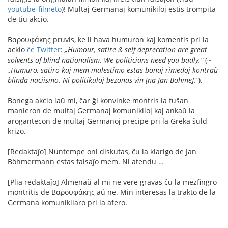
youtube-filmeto
)! Multaj Germanaj komunikiloj estis trompita
de tiu akcio.
Βαρουφάκης pruvis, ke li hava humuron kaj komentis pri la
ackio
ĉe Twitter
:
„Humour, satire & self deprecation are great
solvents of blind nationalism. We politicians need you badly.“
(~
„Humuro, satiro kaj mem-malestimo estas bonaj rimedoj kontraŭ
blinda naciismo. Ni politikuloj bezonas vin [na Jan Böhme].“
).
Bonega akcio laŭ mi, ĉar ĝi konvinke montris la fuŝan
manieron de multaj Germanaj komunikiloj kaj ankaŭ la
arogantecon de multaj Germanoj precipe pri la Greka ŝuld-
krizo.
[Redaktaĵo] Nuntempe oni diskutas, ĉu la klarigo de Jan
Böhmermann estas falsaĵo mem. Ni atendu …
[Plia redaktaĵo] Almenaŭ al mi ne vere gravas ĉu la mezfingro
montritis de Βαρουφάκης aŭ ne. Min interesas la trakto de la
Germana komunikilaro pri la afero.