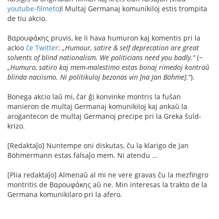
youtube-filmeto
)! Multaj Germanaj komunikiloj estis trompita
de tiu akcio.
Βαρουφάκης pruvis, ke li hava humuron kaj komentis pri la
ackio
ĉe Twitter
:
„Humour, satire & self deprecation are great
solvents of blind nationalism. We politicians need you badly.“
(~
„Humuro, satiro kaj mem-malestimo estas bonaj rimedoj kontraŭ
blinda naciismo. Ni politikuloj bezonas vin [na Jan Böhme].“
).
Bonega akcio laŭ mi, ĉar ĝi konvinke montris la fuŝan
manieron de multaj Germanaj komunikiloj kaj ankaŭ la
arogantecon de multaj Germanoj precipe pri la Greka ŝuld-
krizo.
[Redaktaĵo] Nuntempe oni diskutas, ĉu la klarigo de Jan
Böhmermann estas falsaĵo mem. Ni atendu …
[Plia redaktaĵo] Almenaŭ al mi ne vere gravas ĉu la mezfingro
montritis de Βαρουφάκης aŭ ne. Min interesas la trakto de la
Germana komunikilaro pri la afero.