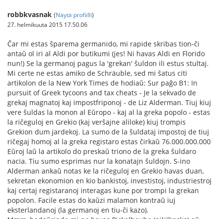
robbkvasnak
(
Näytä profiilli
)
27. helmikuuta 2015 17.50.06
Ĉar mi estas ŝparema germanido, mi rapide skribas tion-ĉi
antaŭ ol iri al Aldi por butikumi (jes! Ni havas Aldi en Florido
nun!) Se la germanoj pagus la 'grekan' ŝuldon ili estus stultaj.
Mi certe ne estas amiko de Schräuble, sed mi ŝatus citi
artikolon de la New York Times de hodiaŭ: Sur paĝo B1: In
pursuit of Greek tycoons and tax cheats - Je la sekvado de
grekaj magnatoj kaj impostfriponoj - de Liz Alderman. Tiuj kiuj
vere ŝuldas la monon al Eŭropo - kaj al la greka popolo - estas
la riĉeguloj en Grekio (kaj verŝajne aliloke) kiuj trompis
Grekion dum jardekoj. La sumo de la ŝuldataj impostoj de tiuj
riĉegaj homoj al la greka registaro estas ĉirkaŭ 76.000.000.000
Eŭroj laŭ la artikolo do preskaŭ triono de la greka ŝuldaro
nacia. Tiu sumo esprimas nur la konatajn ŝuldojn. S-ino
Alderman ankaŭ notas ke la riĉeguloj en Grekio havas duan,
sekretan ekonomion en kio bankistoj, investistoj, industriestroj
kaj certaj registaranoj interagas kune por trompi la grekan
popolon. Facile estas do kaŭzi malamon kontraŭ iuj
eksterlandanoj (la germanoj en tiu-ĉi kazo).