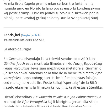
ke mia tirola ĉapelo premis mian cerbon tro forte - en la
humida aero en Florido la lano povas ensorbi kondensakvon
kaj poste ŝrumpi. Eble mi jodlos survoje iun sirtakion por la
blankjupete vestitaj grekaj soldatoj kun la svingpiketaj ŝuoj.
Fenris_kcf
(
Näytä profiilli
)
19. maaliskuuta 2015 12.57.12
La afero daŭrigas:
En Germana elsendaĵo ĉe la televid-sendostacio ARD kun
Günther Jauch
estis montrata filmeto, en kiu
Γιάνης Βαρουφάκης
(
Yanis Varoufakis
) levis sian mezfingron metafore al Germanio
(la sceno ankaŭ videblas ĉe la fino de la menciita filmeto
V for
Varoufakis
). Βαρουφάκης asertis, ke la filmeto estas falsaĵo,
sed multaj ne kredis lin. Poste kelkaj "spertuloj" de la BILD-
gazeto ekzamenis la filmeton kaj opiniis, ke ĝi estus aŭtentika.
Hieraŭ elsenditas
ZDF Magazin Royale
kun
Jan Böhmermann
(la
kreintoj de
V for Varoufakis
) kaj li klarigis la jenan: Sia skipo
falsigis la originalan filmon kaj kreis tiun falsaĵon (vidu