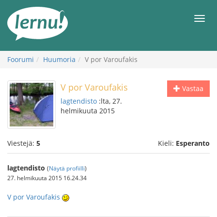
Tästä
sisältöön
Men
Foorumi
Huumoria
V por Varoufakis
V por Varoufakis
Vastaa
lagtendisto
:lta, 27.
helmikuuta 2015
Viestejä:
5
Kieli:
Esperanto
lagtendisto
(
Näytä profiilli
)
27. helmikuuta 2015 16.24.34
V por Varoufakis