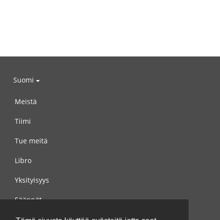
Suomi
Meistä
Tiimi
Tue meitä
Libro
Yksityisyys
Säännöt
Ota yhteyttä meihin