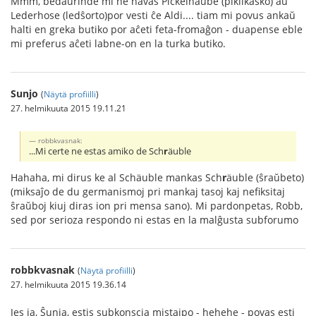
Mmm, bedaŭrinde mi ne havas Pickelhaube (pikilkasko) aŭ
Lederhose (ledŝorto)por vesti ĉe Aldi.... tiam mi povus ankaŭ
halti en greka butiko por aĉeti feta-fromaĝon - duapense eble
mi preferus aĉeti labne-on en la turka butiko.
Sunjo
(
Näytä profiilli
)
27. helmikuuta 2015 19.11.21
robbkvasnak:
...Mi certe ne estas amiko de Sch
r
äuble
Hahaha, mi dirus ke al Schäuble mankas Sch
r
äuble (ŝraŭbeto)
(miksaĵo de du germanismoj pri mankaj tasoj kaj nefiksitaj
ŝraŭboj kiuj diras ion pri mensa sano). Mi pardonpetas, Robb,
sed por serioza respondo ni estas en la malĝusta subforumo
robbkvasnak
(
Näytä profiilli
)
27. helmikuuta 2015 19.36.14
Jes ja, Ŝunja, estis subkonscia mistajpo - hehehe - povas esti