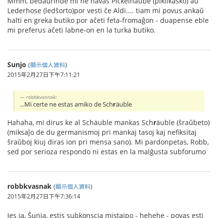
Mmm, bedaŭrinde mi ne havas Pickelhaube (pikilkasko) aŭ
Lederhose (ledŝorto)por vesti ĉe Aldi.... tiam mi povus ankaŭ
halti en greka butiko por aĉeti feta-fromaĝon - duapense eble
mi preferus aĉeti labne-on en la turka butiko.
Sunjo
(
顯示個人資料
)
2015年2月27日下午7:11:21
robbkvasnak:
...Mi certe ne estas amiko de Sch
r
äuble
Hahaha, mi dirus ke al Schäuble mankas Sch
r
äuble (ŝraŭbeto)
(miksaĵo de du germanismoj pri mankaj tasoj kaj nefiksitaj
ŝraŭboj kiuj diras ion pri mensa sano). Mi pardonpetas, Robb,
sed por serioza respondo ni estas en la malĝusta subforumo
robbkvasnak
(
顯示個人資料
)
2015年2月27日下午7:36:14
Jes ja, Ŝunja, estis subkonscia mistajpo - hehehe - povas esti