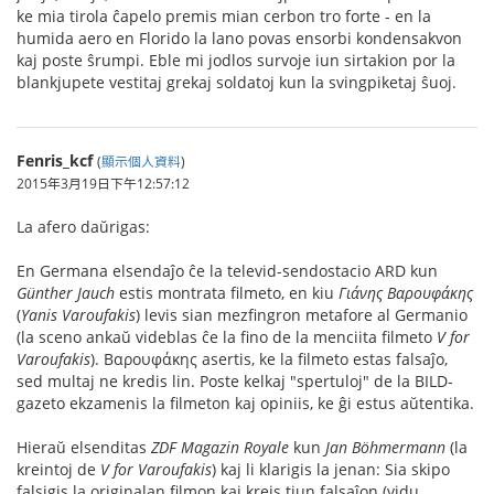
ke mia tirola ĉapelo premis mian cerbon tro forte - en la
humida aero en Florido la lano povas ensorbi kondensakvon
kaj poste ŝrumpi. Eble mi jodlos survoje iun sirtakion por la
blankjupete vestitaj grekaj soldatoj kun la svingpiketaj ŝuoj.
Fenris_kcf
(
顯示個人資料
)
2015年3月19日下午12:57:12
La afero daŭrigas:
En Germana elsendaĵo ĉe la televid-sendostacio ARD kun
Günther Jauch
estis montrata filmeto, en kiu
Γιάνης Βαρουφάκης
(
Yanis Varoufakis
) levis sian mezfingron metafore al Germanio
(la sceno ankaŭ videblas ĉe la fino de la menciita filmeto
V for
Varoufakis
). Βαρουφάκης asertis, ke la filmeto estas falsaĵo,
sed multaj ne kredis lin. Poste kelkaj "spertuloj" de la BILD-
gazeto ekzamenis la filmeton kaj opiniis, ke ĝi estus aŭtentika.
Hieraŭ elsenditas
ZDF Magazin Royale
kun
Jan Böhmermann
(la
kreintoj de
V for Varoufakis
) kaj li klarigis la jenan: Sia skipo
falsigis la originalan filmon kaj kreis tiun falsaĵon (vidu