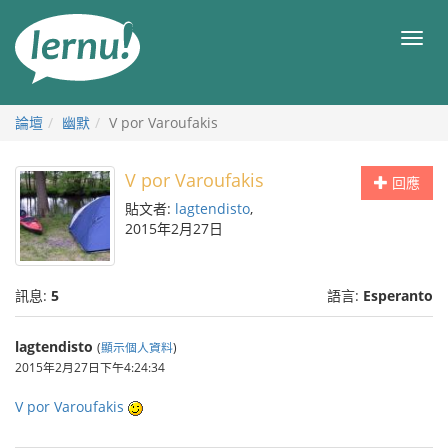
前
往
目
目
錄
錄
論壇
幽默
V por Varoufakis
V por Varoufakis
回應
貼文者:
lagtendisto
,
2015年2月27日
訊息:
5
語言:
Esperanto
lagtendisto
(
顯示個人資料
)
2015年2月27日下午4:24:34
V por Varoufakis