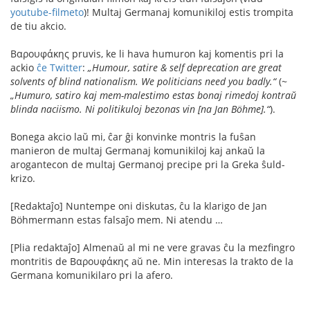
youtube-filmeto
)! Multaj Germanaj komunikiloj estis trompita
de tiu akcio.
Βαρουφάκης pruvis, ke li hava humuron kaj komentis pri la
ackio
ĉe Twitter
:
„Humour, satire & self deprecation are great
solvents of blind nationalism. We politicians need you badly.“
(~
„Humuro, satiro kaj mem-malestimo estas bonaj rimedoj kontraŭ
blinda naciismo. Ni politikuloj bezonas vin [na Jan Böhme].“
).
Bonega akcio laŭ mi, ĉar ĝi konvinke montris la fuŝan
manieron de multaj Germanaj komunikiloj kaj ankaŭ la
arogantecon de multaj Germanoj precipe pri la Greka ŝuld-
krizo.
[Redaktaĵo] Nuntempe oni diskutas, ĉu la klarigo de Jan
Böhmermann estas falsaĵo mem. Ni atendu …
[Plia redaktaĵo] Almenaŭ al mi ne vere gravas ĉu la mezfingro
montritis de Βαρουφάκης aŭ ne. Min interesas la trakto de la
Germana komunikilaro pri la afero.