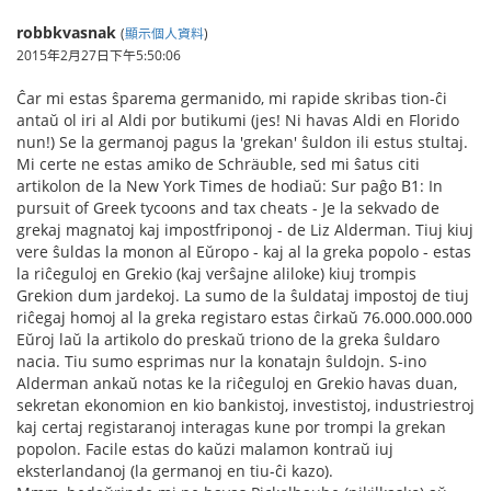
robbkvasnak
(
顯示個人資料
)
2015年2月27日下午5:50:06
Ĉar mi estas ŝparema germanido, mi rapide skribas tion-ĉi
antaŭ ol iri al Aldi por butikumi (jes! Ni havas Aldi en Florido
nun!) Se la germanoj pagus la 'grekan' ŝuldon ili estus stultaj.
Mi certe ne estas amiko de Schräuble, sed mi ŝatus citi
artikolon de la New York Times de hodiaŭ: Sur paĝo B1: In
pursuit of Greek tycoons and tax cheats - Je la sekvado de
grekaj magnatoj kaj impostfriponoj - de Liz Alderman. Tiuj kiuj
vere ŝuldas la monon al Eŭropo - kaj al la greka popolo - estas
la riĉeguloj en Grekio (kaj verŝajne aliloke) kiuj trompis
Grekion dum jardekoj. La sumo de la ŝuldataj impostoj de tiuj
riĉegaj homoj al la greka registaro estas ĉirkaŭ 76.000.000.000
Eŭroj laŭ la artikolo do preskaŭ triono de la greka ŝuldaro
nacia. Tiu sumo esprimas nur la konatajn ŝuldojn. S-ino
Alderman ankaŭ notas ke la riĉeguloj en Grekio havas duan,
sekretan ekonomion en kio bankistoj, investistoj, industriestroj
kaj certaj registaranoj interagas kune por trompi la grekan
popolon. Facile estas do kaŭzi malamon kontraŭ iuj
eksterlandanoj (la germanoj en tiu-ĉi kazo).