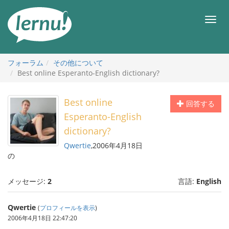
目
次
メ
へ
ニ
ュ
ー
フォーラム
その他について
Best online Esperanto-English dictionary?
Best online
回答する
Esperanto-English
dictionary?
Qwertie
,2006年4月18日
の
メッセージ:
2
言語:
English
Qwertie
(
プロフィールを表示
)
2006年4月18日 22:47:20