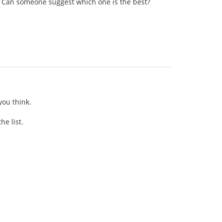
et. Can someone suggest which one is the best?
ou think.
he list.