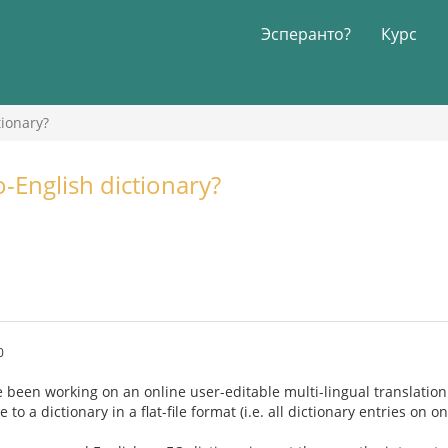
Эсперанто?
Курс
tionary?
-English dictionary?
0
e been working on an online user-editable multi-lingual translation
o a dictionary in a flat-file format (i.e. all dictionary entries on o