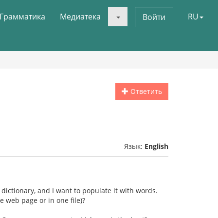
Грамматика
Медиатека
RU
Войти
Ответить
Язык:
English
 dictionary, and I want to populate it with words.
ne web page or in one file)?