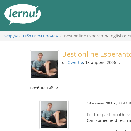
К
содержанию
Форум
Обо всём прочем
Best online Esperanto-English dic
Best online Esperanto
от
Qwertie
, 18 апреля 2006 г.
Сообщений:
2
18 апреля 2006 г., 22:47:2
For the past month I'v
Can someone direct me t