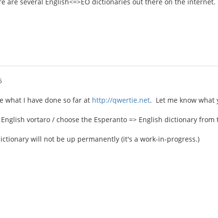
here are several English<=>EO dictionaries out there on the intern
5
e what I have done so far at
http://qwertie.net
. Let me know what y
 English vortaro / choose the Esperanto => English dictionary from t
ictionary will not be up permanently (it's a work-in-progress.)