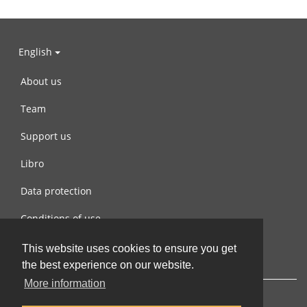
English
About us
Team
Support us
Libro
Data protection
Conditions of use
Contact us
This website uses cookies to ensure you get
the best experience on our website.
More information