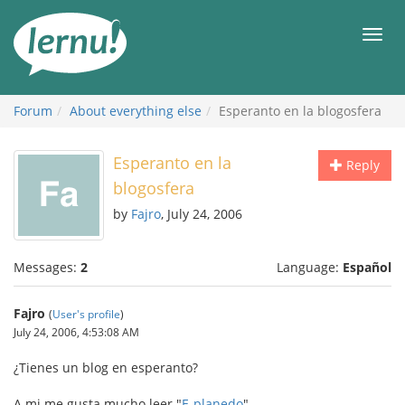
Skip
to
Men
the
content
Forum
About everything else
Esperanto en la blogosfera
Esperanto en la
Reply
blogosfera
by
Fajro
, July 24, 2006
Messages:
2
Language:
Español
Fajro
(
User's profile
)
July 24, 2006, 4:53:08 AM
¿Tienes un blog en esperanto?
A mi me gusta mucho leer "
E-planedo
"