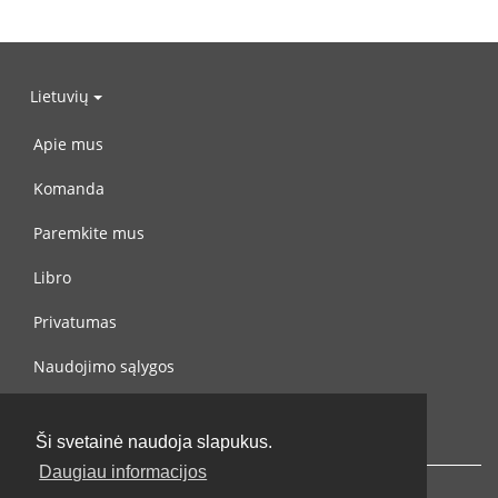
Lietuvių
Apie mus
Komanda
Paremkite mus
Libro
Privatumas
Naudojimo sąlygos
Susisiekite su mumis
Ši svetainė naudoja slapukus.
Daugiau informacijos