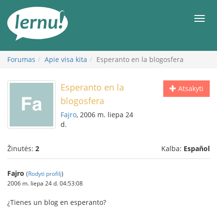
Į
turinį
Meni
Forumas
Apie visa kita
Esperanto en la blogosfera
Esperanto en la
Atsakyti
blogosfera
Fajro
, 2006 m. liepa 24
d.
Žinutės:
2
Kalba:
Español
Fajro
(
Rodyti profilį
)
2006 m. liepa 24 d. 04:53:08
¿Tienes un blog en esperanto?